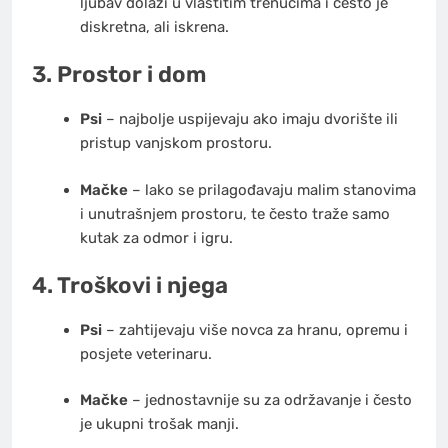
ljubav dolazi u vlastitim trenucima i često je
diskretna, ali iskrena.
3. Prostor i dom
Psi
– najbolje uspijevaju ako imaju dvorište ili
pristup vanjskom prostoru.
Mačke
– lako se prilagođavaju malim stanovima
i unutrašnjem prostoru, te često traže samo
kutak za odmor i igru.
4. Troškovi i njega
Psi
– zahtijevaju više novca za hranu, opremu i
posjete veterinaru.
Mačke
– jednostavnije su za održavanje i često
je ukupni trošak manji.