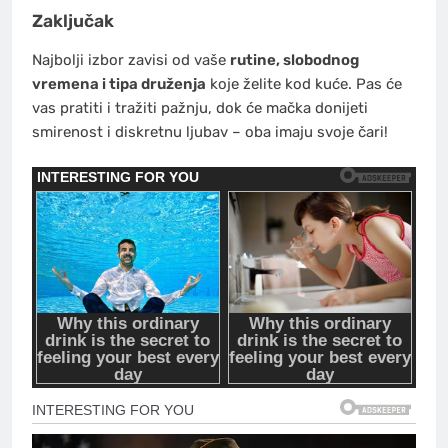
Zaključak
Najbolji izbor zavisi od vaše
rutine, slobodnog
vremena i tipa druženja
koje želite kod kuće. Pas će
vas pratiti i tražiti pažnju, dok će mačka donijeti
smirenost i diskretnu ljubav – oba imaju svoje čari!