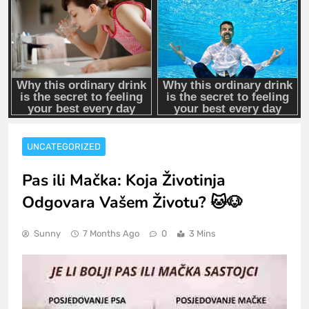
UNCATEGORIZED
Pas ili Mačka: Koja Životinja
Odgovara Vašem Životu? 🐱🐶
Sunny
7 Months Ago
0
3 Mins