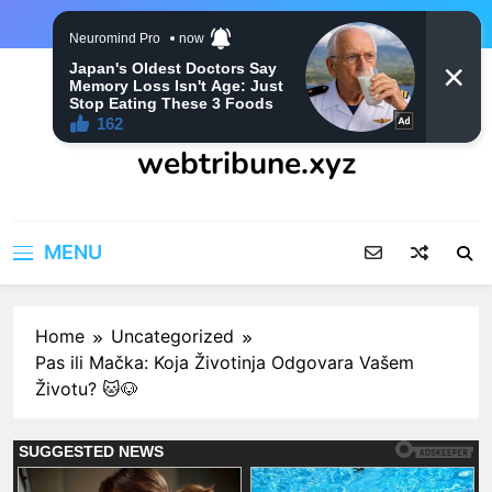
Skip
to
content
webtribune.xyz
MENU
Home
Uncategorized
Pas ili Mačka: Koja Životinja Odgovara Vašem
Životu? 🐱🐶