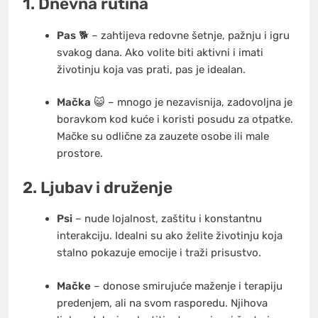
1. Dnevna rutina
Pas
🐕 – zahtijeva redovne šetnje, pažnju i igru
svakog dana. Ako volite biti aktivni i imati
životinju koja vas prati, pas je idealan.
Mačka
😺 – mnogo je nezavisnija, zadovoljna je
boravkom kod kuće i koristi posudu za otpatke.
Mačke su odlične za zauzete osobe ili male
prostore.
2. Ljubav i druženje
Psi
– nude lojalnost, zaštitu i konstantnu
interakciju. Idealni su ako želite životinju koja
stalno pokazuje emocije i traži prisustvo.
Mačke
– donose smirujuće maženje i terapiju
predenjem, ali na svom rasporedu. Njihova