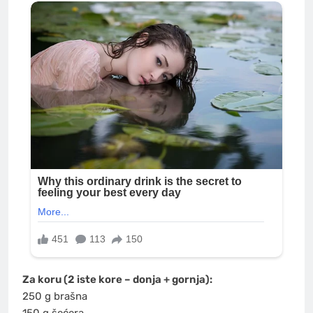
Za koru (2 iste kore – donja + gornja):
250 g brašna
150 g šećera