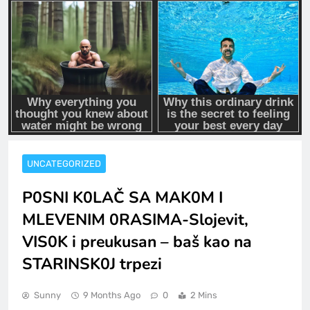
UNCATEGORIZED
P0SNI K0LAČ SA MAK0M I
MLEVENIM 0RASIMA-Slojevit,
VIS0K i preukusan – baš kao na
STARINSK0J trpezi
Sunny
9 Months Ago
0
2 Mins