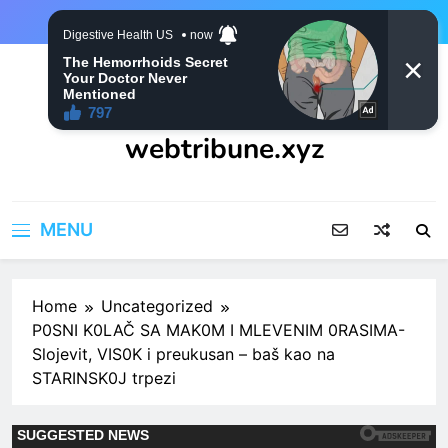
Skip
to
content
webtribune.xyz
MENU
Home
Uncategorized
P0SNI K0LAČ SA MAK0M I MLEVENIM 0RASIMA-
Slojevit, VIS0K i preukusan – baš kao na
STARINSK0J trpezi