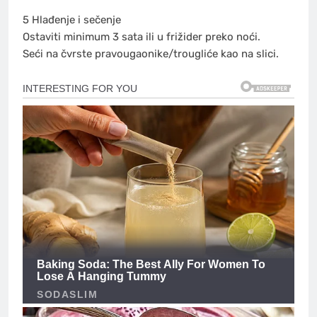
5️ Hlađenje i sečenje
Ostaviti minimum 3 sata ili u frižider preko noći.
Seći na čvrste pravougaonike/trougliće kao na slici.