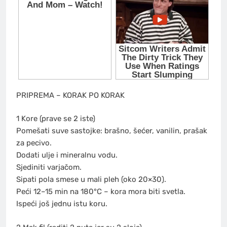
PRIPREMA – KORAK PO KORAK
1️ Kore (prave se 2 iste)
Pomešati suve sastojke: brašno, šećer, vanilin, prašak
za pecivo.
Dodati ulje i mineralnu vodu.
Sjediniti varjačom.
Sipati pola smese u mali pleh (oko 20×30).
Peći 12–15 min na 180°C – kora mora biti svetla.
Ispeći još jednu istu koru.