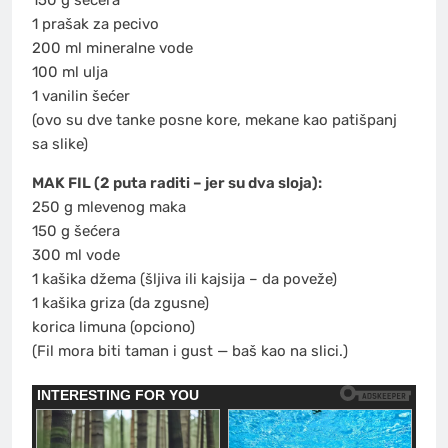
1 prašak za pecivo
200 ml mineralne vode
100 ml ulja
1 vanilin šećer
(ovo su dve tanke posne kore, mekane kao patišpanj
sa slike)
MAK FIL (2 puta raditi – jer su dva sloja):
250 g mlevenog maka
150 g šećera
300 ml vode
1 kašika džema (šljiva ili kajsija – da poveže)
1 kašika griza (da zgusne)
korica limuna (opciono)
(Fil mora biti taman i gust — baš kao na slici.)