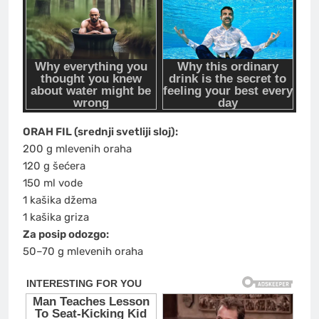
ORAH FIL (srednji svetliji sloj):
200 g mlevenih oraha
120 g šećera
150 ml vode
1 kašika džema
1 kašika griza
Za posip odozgo:
50–70 g mlevenih oraha