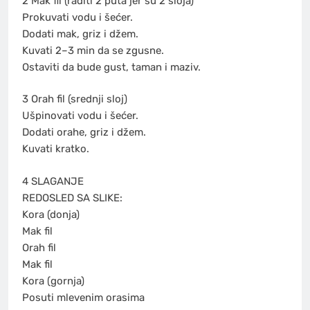
2️ Mak fil (raditi 2 puta jer su 2 sloja)
Prokuvati vodu i šećer.
Dodati mak, griz i džem.
Kuvati 2–3 min da se zgusne.
Ostaviti da bude gust, taman i maziv.
3️ Orah fil (srednji sloj)
Ušpinovati vodu i šećer.
Dodati orahe, griz i džem.
Kuvati kratko.
4️ SLAGANJE
REDOSLED SA SLIKE:
Kora (donja)
Mak fil
Orah fil
Mak fil
Kora (gornja)
Posuti mlevenim orasima