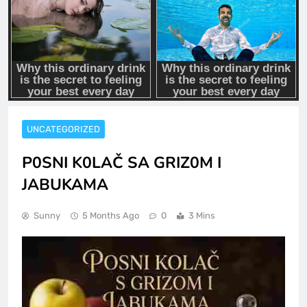
UNCATEGORIZED
P0SNI K0LAČ SA GRIZ0M I
JABUKAMA
Sunny
5 Months Ago
0
3 Mins