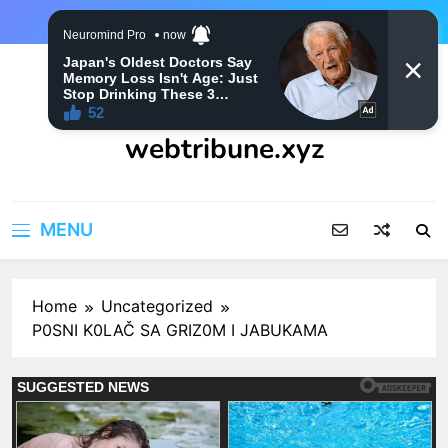
Skip
to
content
webtribune.xyz
MENU
Home
Uncategorized
P0SNI K0LAČ SA GRIZ0M I JABUKAMA