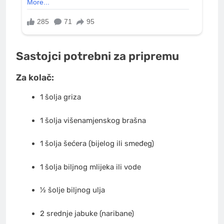
Sastojci potrebni za pripremu
Za kolač:
1 šolja griza
1 šolja višenamjenskog brašna
1 šolja šećera (bijelog ili smeđeg)
1 šolja biljnog mlijeka ili vode
½ šolje biljnog ulja
2 srednje jabuke (naribane)