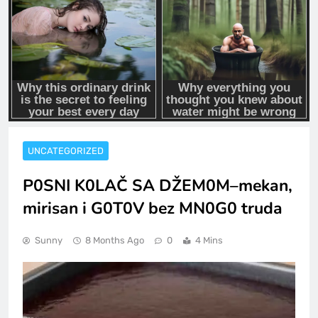
UNCATEGORIZED
P0SNI K0LAČ SA DŽEM0M–mekan,
mirisan i G0T0V bez MN0G0 truda
Sunny
8 Months Ago
0
4 Mins