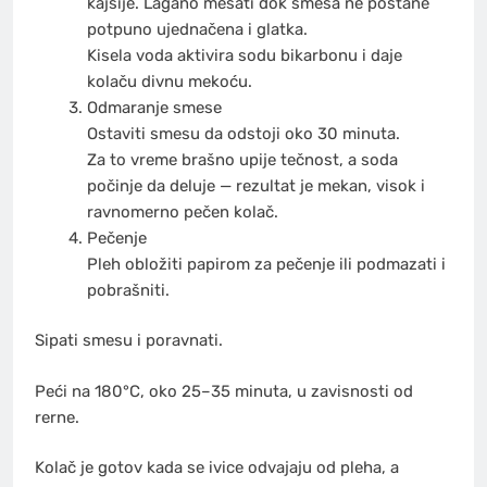
kajsije. Lagano mešati dok smesa ne postane
potpuno ujednačena i glatka.
Kisela voda aktivira sodu bikarbonu i daje
kolaču divnu mekoću.
Odmaranje smese
Ostaviti smesu da odstoji oko 30 minuta.
Za to vreme brašno upije tečnost, a soda
počinje da deluje — rezultat je mekan, visok i
ravnomerno pečen kolač.
Pečenje
Pleh obložiti papirom za pečenje ili podmazati i
pobrašniti.
Sipati smesu i poravnati.
Peći na 180°C, oko 25–35 minuta, u zavisnosti od
rerne.
Kolač je gotov kada se ivice odvajaju od pleha, a