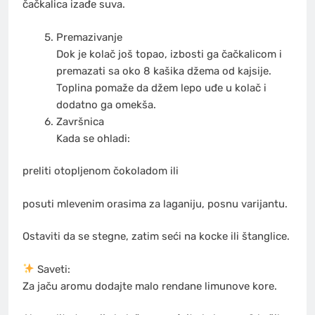
čačkalica izađe suva.
Premazivanje
Dok je kolač još topao, izbosti ga čačkalicom i
premazati sa oko 8 kašika džema od kajsije.
Toplina pomaže da džem lepo uđe u kolač i
dodatno ga omekša.
Završnica
Kada se ohladi:
preliti otopljenom čokoladom ili
posuti mlevenim orasima za laganiju, posnu varijantu.
Ostaviti da se stegne, zatim seći na kocke ili štanglice.
Saveti:
Za jaču aromu dodajte malo rendane limunove kore.