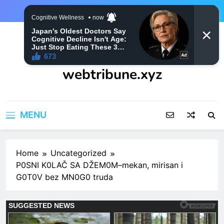
Skip
to
content
webtribune.xyz
MENU
Home
Uncategorized
P0SNI K0LAČ SA DŽEM0M–mekan, mirisan i
G0T0V bez MN0G0 truda