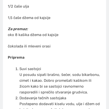
1/2 čaše ulja
1,5 čaše džema od kajsije
Za premaz:
oko 8 kašika džema od kajsije
čokolada ili mleveni orasi
Priprema
Suvi sastojci
U posudu sipati brašno, šećer, sodu bikarbonu,
cimet i kakao. Dobro promešati kašikom ili
žicom kako bi se sastojci ravnomerno
rasporedili i sprečilo stvaranje grudvica.
Dodavanje tečnih sastojaka
Postepeno dodavati kiselu vodu, ulje i džem od