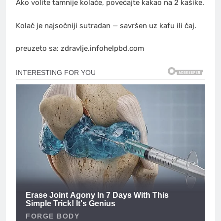
Ako volite tamnije kolače, povećajte kakao na 2 kašike.
Kolač je najsočniji sutradan — savršen uz kafu ili čaj.
preuzeto sa: zdravlje.infohelpbd.com