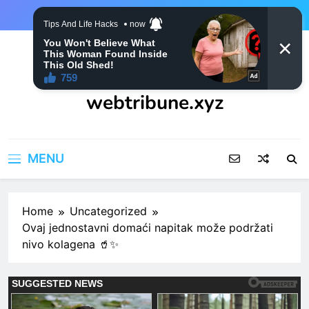
Skip
to
content
webtribune.xyz
MENU
Home
Uncategorized
Ovaj jednostavni domaći napitak može podržati
nivo kolagena 🥤✨