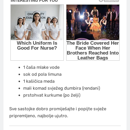
1 čaša mlake vode
sok od pola limuna
1 kašičica meda
mali komad svježeg đumbira (rendani)
prstohvat kurkume (po želji)
Sve sastojke dobro promiješajte i popijte svježe
pripremljeno, najbolje ujutro.