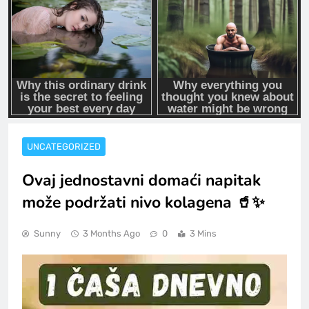
UNCATEGORIZED
Ovaj jednostavni domaći napitak
može podržati nivo kolagena 🥤✨
Sunny
3 Months Ago
0
3 Mins