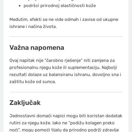
podršci prirodnoj elastičnosti kože
Međutim, efekti se ne vide odmah i zavise od ukupne
ishrane i načina života.
Važna napomena
Ovaj napitak nije “čarobno rješenje” niti zamjena za
profesionalnu njegu kože ili suplementaciju. Najbolji
rezultati dolaze uz balansiranu ishranu, dovoljno sna i
zaštitu kože od sunca.
Zaključak
Jednostavni domaći napici mogu biti koristan dodatak
rutini za njegu kože. Iako ne “podižu kolagen preko
noći”, mogu pomoći tijelu da prirodno podrži zdravlje