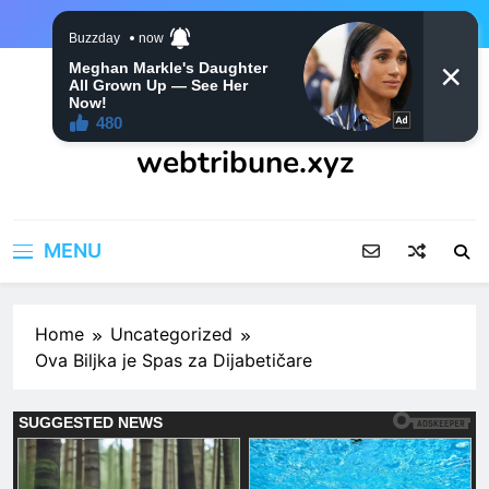
Skip
to
content
webtribune.xyz
MENU
Home
Uncategorized
Ova Biljka je Spas za Dijabetičare