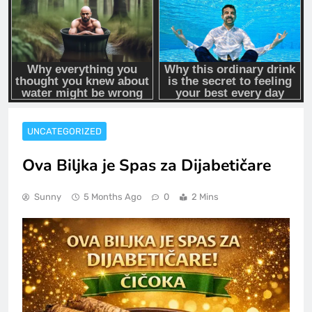
UNCATEGORIZED
Ova Biljka je Spas za Dijabetičare
Sunny
5 Months Ago
0
2 Mins