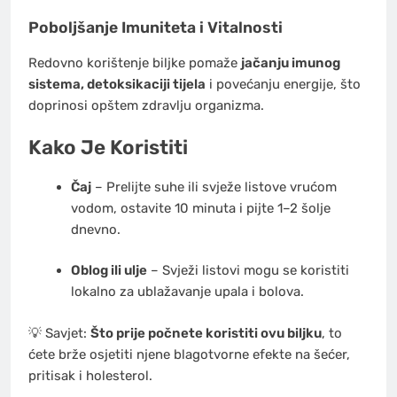
Poboljšanje Imuniteta i Vitalnosti
Redovno korištenje biljke pomaže
jačanju imunog
sistema, detoksikaciji tijela
i povećanju energije, što
doprinosi opštem zdravlju organizma.
Kako Je Koristiti
Čaj
– Prelijte suhe ili svježe listove vrućom
vodom, ostavite 10 minuta i pijte 1–2 šolje
dnevno.
Oblog ili ulje
– Svježi listovi mogu se koristiti
lokalno za ublažavanje upala i bolova.
💡 Savjet:
Što prije počnete koristiti ovu biljku
, to
ćete brže osjetiti njene blagotvorne efekte na šećer,
pritisak i holesterol.