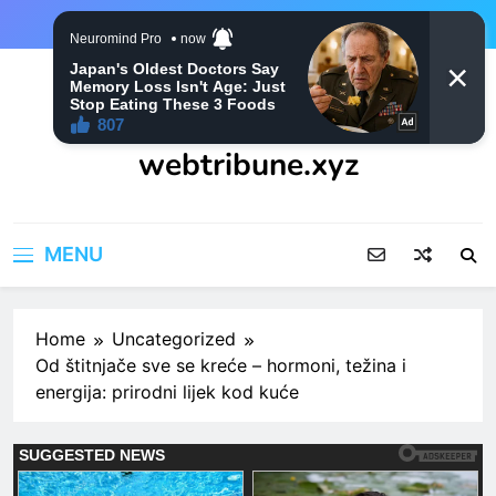
Skip
to
content
webtribune.xyz
MENU
Home
Uncategorized
Od štitnjače sve se kreće – hormoni, težina i
energija: prirodni lijek kod kuće