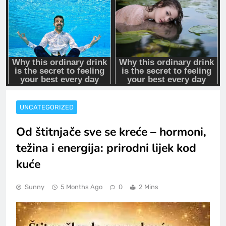
UNCATEGORIZED
Od štitnjače sve se kreće – hormoni,
težina i energija: prirodni lijek kod
kuće
Sunny
5 Months Ago
0
2 Mins