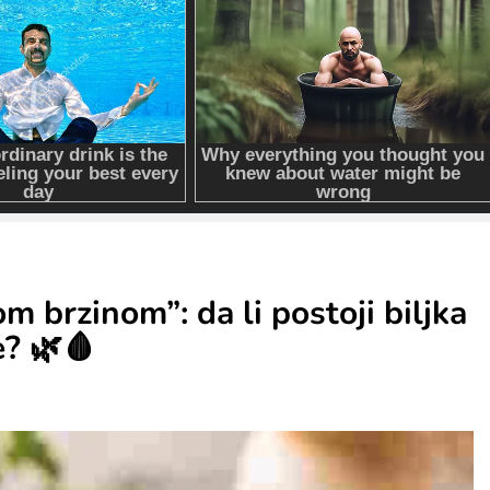
 brzinom”: da li postoji biljka
e? 🌿🩸