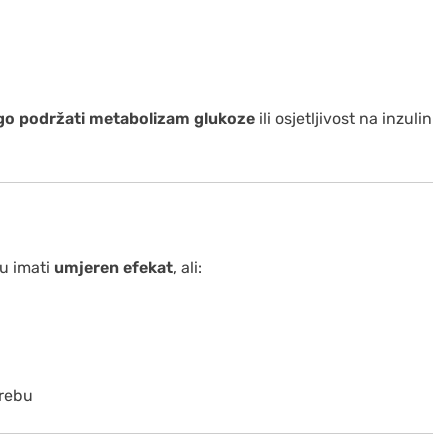
go podržati metabolizam glukoze
ili osjetljivost na inzulin
u imati
umjeren efekat
, ali:
trebu