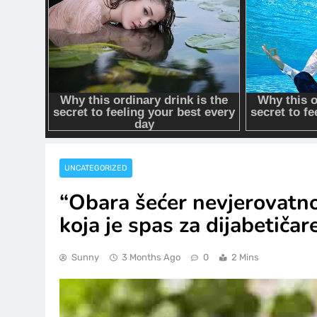
UNCATEGORIZED
“Obara šećer nevjerovatnom
koja je spas za dijabetičar
Sunny
3 Months Ago
0
2 Mins