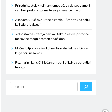
Prirodni sastojak koji nam omogućava da spavamo 8
sati bez prekida i pomaže sagorijevanje masti
Ako vam u kući sve krene nizbrdo – Stari trik sa solju
koji „tjera baksuz“
Jednostavna jutarnja navika: Kako 2 kašike prirodne
mešavine mogu promeniti vaš dan
Moćna biljka iz vaše okoline: Prirodni lek za gljivice,
kurje oči i nesanicu
Ruzmarin i klinčići: Moćan prirodni eliksir za zdravlje i
lepotu
Search