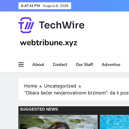
Skip
6:47:42 PM
August 6, 2026
to
content
webtribune.xyz
About
Contact
Our Staff
Advertise
Home
Uncategorized
“Obara šećer nevjerovatnom brzinom”: da li posto