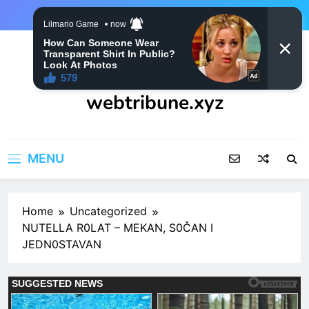
Skip
to
content
webtribune.xyz
MENU
Home
Uncategorized
NUTELLA R0LAT – MEKAN, S0ČAN I
JEDN0STAVAN