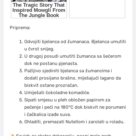
Priprema:
Odvojiti bjelanca od žumanaca. Bjelanca umutiti
u čvrst snijeg.
U drugoj posudi umutiti žumanca sa šećerom
dok ne postanu pjenasta.
Pažljivo sjediniti bjelanca sa žumancima i
dodati prosijano brašno, miješajući lagano da
biskvit ostane prozračan.
Umiješati čokoladne komadiće.
Sipati smjesu u pleh obložen papirom za
pečenje i peći na 180°C dok biskvit ne porumeni
i čačkalica izađe suva.
Ohladiti, premazati Nutellom i zarolati u roladu.
Savjet: za ekstra dekoraciju, pospi malo prah