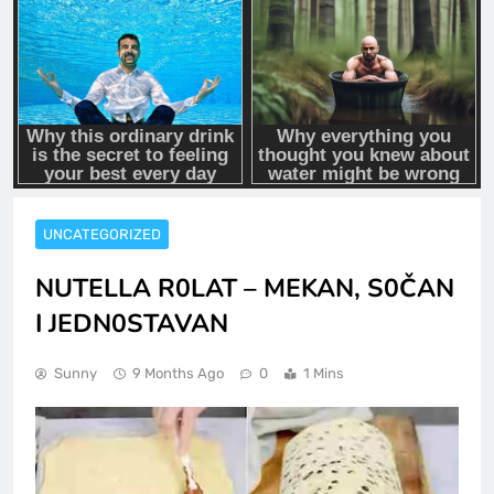
UNCATEGORIZED
NUTELLA R0LAT – MEKAN, S0ČAN
I JEDN0STAVAN
Sunny
9 Months Ago
0
1 Mins