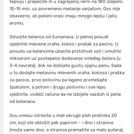
tepsiju i prepecite ih u zagrejanoj rerni na 180 stepeni,
10-15 min. uz povremeno mešanje varjačom. Ovo nije
obavezno, ali pečeni orasi imaju mnogo lepšu i jaču
aromu.
Odvojite belanca od žumanaca. U jednoj posudi
sjedinite mlevene orahe, kokos i prašak za pecivo. U
posudu sa belancima ubacite prstohvat soli i umutite
mikserom uz postepeno dodavanje smeđeg šećera (u
3-4 navrata), dok ne dobijete gustu sjajnu penu. Sada
u to dodajte mešavinu mlevenih oraha, kokosa i praška
za pecivo, prvo polovinu pa lagano promešajte
špatulom, a potom i drugu polovinu i sve lepo
sjedinite, vodeći računa da ne izbijete vazduh iz pene
od belanaca.
Ovu smesu istresite u mali okrugli pleh prečnika 20
cm, koji ste obložili pek papirom – i dno i stranice
(može samo dno, a stranice premažite sa malo putera).