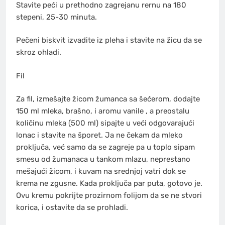
Stavite peći u prethodno zagrejanu rernu na 180
stepeni, 25-30 minuta.
Pečeni biskvit izvadite iz pleha i stavite na žicu da se
skroz ohladi.
Fil
Za fil, izmešajte žicom žumanca sa šećerom, dodajte
150 ml mleka, brašno, i aromu vanile , a preostalu
količinu mleka (500 ml) sipajte u veći odgovarajući
lonac i stavite na šporet. Ja ne čekam da mleko
proključa, već samo da se zagreje pa u toplo sipam
smesu od žumanaca u tankom mlazu, neprestano
mešajući žicom, i kuvam na srednjoj vatri dok se
krema ne zgusne. Kada proključa par puta, gotovo je.
Ovu kremu pokrijte prozirnom folijom da se ne stvori
korica, i ostavite da se prohladi.