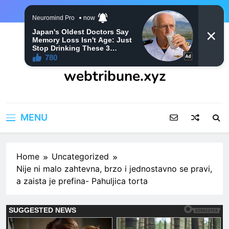
Skip
to
content
webtribune.xyz
MENU
Home
Uncategorized
Nije ni malo zahtevna, brzo i jednostavno se pravi,
a zaista je prefina- Pahuljica torta