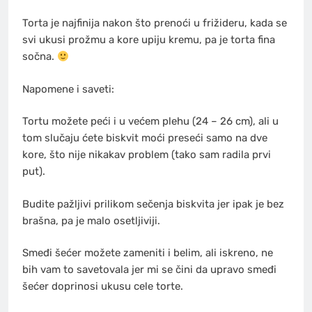
Torta je najfinija nakon što prenoći u frižideru, kada se
svi ukusi prožmu a kore upiju kremu, pa je torta fina
sočna.
Napomene i saveti:
Tortu možete peći i u većem plehu (24 – 26 cm), ali u
tom slučaju ćete biskvit moći preseći samo na dve
kore, što nije nikakav problem (tako sam radila prvi
put).
Budite pažljivi prilikom sečenja biskvita jer ipak je bez
brašna, pa je malo osetljiviji.
Smeđi šećer možete zameniti i belim, ali iskreno, ne
bih vam to savetovala jer mi se čini da upravo smeđi
šećer doprinosi ukusu cele torte.