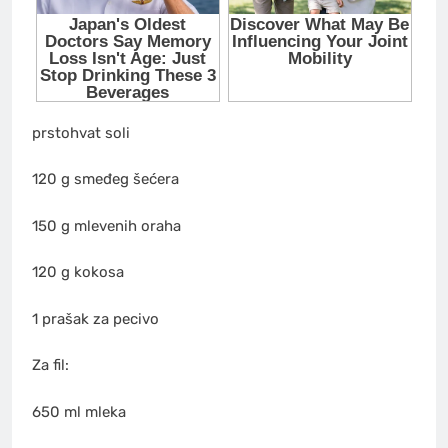
prstohvat soli
120 g smeđeg šećera
150 g mlevenih oraha
120 g kokosa
1 prašak za pecivo
Za fil:
650 ml mleka