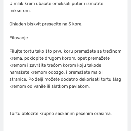
U mlak krem ubacite omekšali puter i izmutite
mikserom.
Ohlađen biskvit presecite na 3 kore.
Filovanje
Filujte tortu tako što prvu koru premažete sa trećinom
krema, poklopite drugom korom, opet premažete
kremom i završite trećom korom koju takođe
namažete kremom odozgo, i premažete malo i
stranice. Po želji možete dodatno dekorisati tortu šlag
kremom od vanile ili slatkom pavlakom.
Tortu obložite krupno seckanim pečenim orasima.