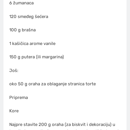
6 žumanaca
120 smeđeg šećera
100 g brašna
1 kašičica arome vanile
150 g putera (ili margarina)
Još:
oko 50 g oraha za oblaganje stranica torte
Priprema
Kore
Najpre stavite 200 g oraha (za biskvit i dekoraciju) u