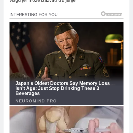
vlagu jer može izazvati truljenje.