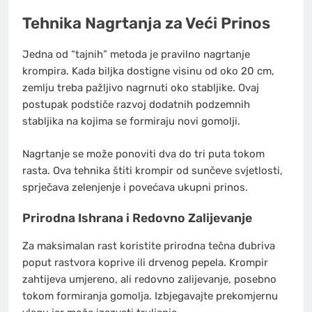
Tehnika Nagrtanja za Veći Prinos
Jedna od “tajnih” metoda je pravilno nagrtanje
krompira. Kada biljka dostigne visinu od oko 20 cm,
zemlju treba pažljivo nagrnuti oko stabljike. Ovaj
postupak podstiče razvoj dodatnih podzemnih
stabljika na kojima se formiraju novi gomolji.
Nagrtanje se može ponoviti dva do tri puta tokom
rasta. Ova tehnika štiti krompir od sunčeve svjetlosti,
sprječava zelenjenje i povećava ukupni prinos.
Prirodna Ishrana i Redovno Zalijevanje
Za maksimalan rast koristite prirodna tečna đubriva
poput rastvora koprive ili drvenog pepela. Krompir
zahtijeva umjereno, ali redovno zalijevanje, posebno
tokom formiranja gomolja. Izbjegavajte prekomjernu