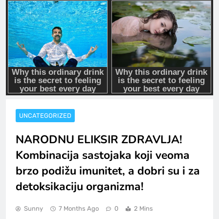
UNCATEGORIZED
NARODNU ELIKSIR ZDRAVLJA!
Kombinacija sastojaka koji veoma
brzo podižu imunitet, a dobri su i za
detoksikaciju organizma!
Sunny
7 Months Ago
0
2 Mins