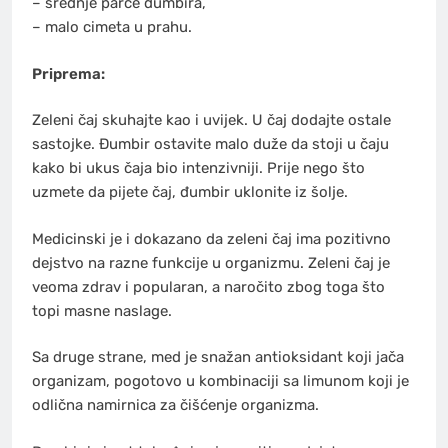
– srednje parče đumbira,
– malo cimeta u prahu.
Priprema:
Zeleni čaj skuhajte kao i uvijek. U čaj dodajte ostale
sastojke. Đumbir ostavite malo duže da stoji u čaju
kako bi ukus čaja bio intenzivniji. Prije nego što
uzmete da pijete čaj, đumbir uklonite iz šolje.
Medicinski je i dokazano da zeleni čaj ima pozitivno
dejstvo na razne funkcije u organizmu. Zeleni čaj je
veoma zdrav i popularan, a naročito zbog toga što
topi masne naslage.
Sa druge strane, med je snažan antioksidant koji jača
organizam, pogotovo u kombinaciji sa limunom koji je
odlična namirnica za čišćenje organizma.