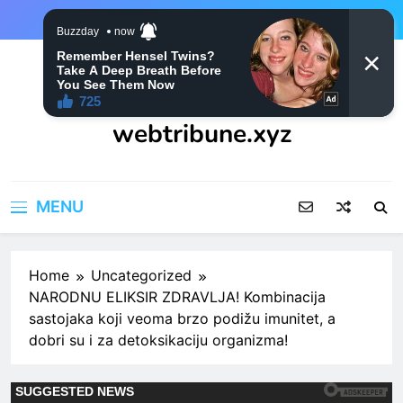
Skip
to
content
webtribune.xyz
MENU
Home
Uncategorized
NARODNU ELIKSIR ZDRAVLJA! Kombinacija
sastojaka koji veoma brzo podižu imunitet, a
dobri su i za detoksikaciju organizma!