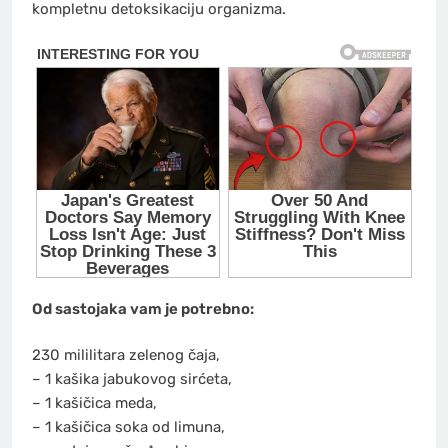
kompletnu detoksikaciju organizma.
Od sastojaka vam je potrebno:
230 mililitara zelenog čaja,
– 1 kašika jabukovog sirćeta,
– 1 kašičica meda,
– 1 kašičica soka od limuna,