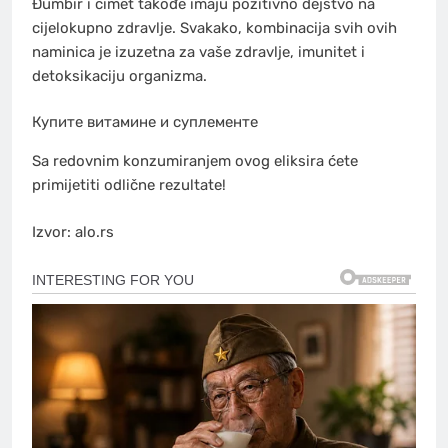
Đumbir i cimet takođe imaju pozitivno dejstvo na
cijelokupno zdravlje. Svakako, kombinacija svih ovih
naminica je izuzetna za vaše zdravlje, imunitet i
detoksikaciju organizma.
Купите витамине и суплементе
Sa redovnim konzumiranjem ovog eliksira ćete
primijetiti odlične rezultate!
Izvor: alo.rs