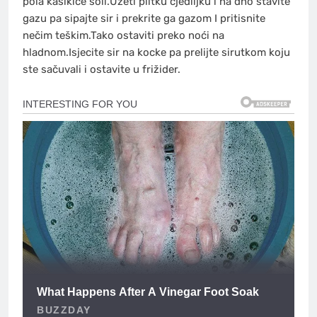
pola kašikice soli.Uzeti plitku cjediljku i na dno stavite
gazu pa sipajte sir i prekrite ga gazom I pritisnite
nečim teškim.Tako ostaviti preko noći na
hladnom.Isjecite sir na kocke pa prelijte sirutkom koju
ste sačuvali i ostavite u frižider.