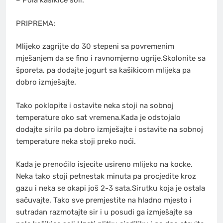
– Pola kašikice soli.
PRIPREMA:
Mlijeko zagrijte do 30 stepeni sa povremenim
mješanjem da se fino i ravnomjerno ugrije.Skolonite sa
šporeta, pa dodajte jogurt sa kašikicom mlijeka pa
dobro izmješajte.
Tako poklopite i ostavite neka stoji na sobnoj
temperature oko sat vremena.Kada je odstojalo
dodajte sirilo pa dobro izmješajte i ostavite na sobnoj
temperature neka stoji preko noći.
Kada je prenoćilo isjecite usireno mlijeko na kocke.
Neka tako stoji petnestak minuta pa procjedite kroz
gazu i neka se okapi još 2-3 sata.Sirutku koja je ostala
sačuvajte. Tako sve premjestite na hladno mjesto i
sutradan razmotajte sir i u posudi ga izmješajte sa