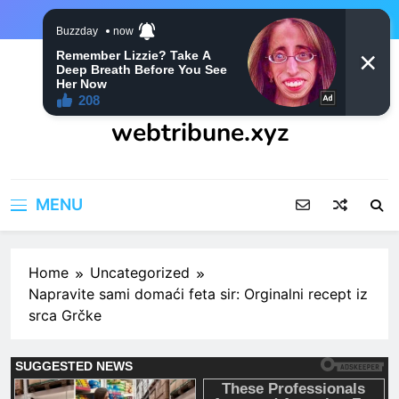
Skip
to
content
webtribune.xyz
MENU
Home
Uncategorized
Napravite sami domaći feta sir: Orginalni recept iz
srca Grčke