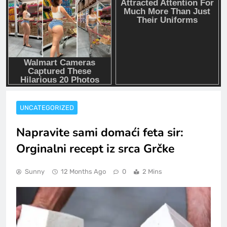
UNCATEGORIZED
Napravite sami domaći feta sir:
Orginalni recept iz srca Grčke
Sunny
12 Months Ago
0
2 Mins