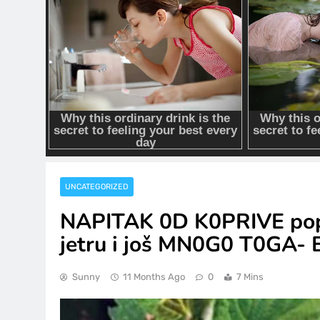
UNCATEGORIZED
NAPITAK 0D K0PRIVE poprav
jetru i još MN0G0 T0GA- E
Sunny
11 Months Ago
0
7 Mins