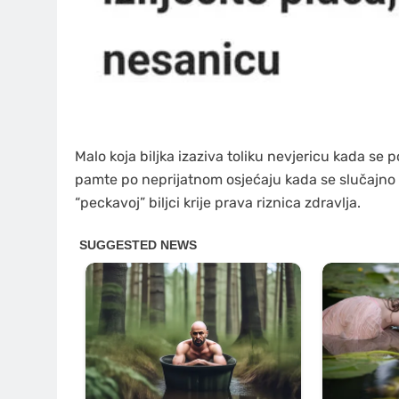
Malo koja biljka izaziva toliku nevjericu kada se 
pamte po neprijatnom osjećaju kada se slučajno do
“peckavoj” biljci krije prava riznica zdravlja.