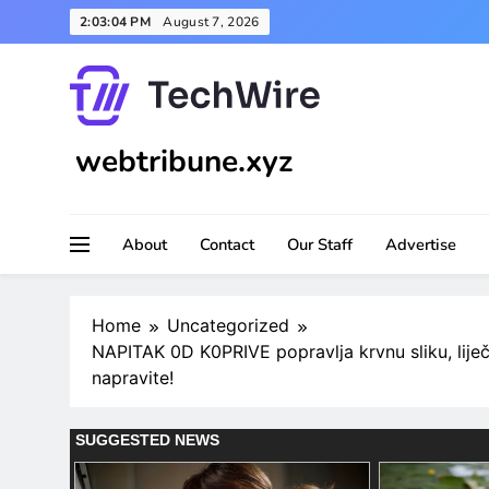
Skip
2:03:05 PM
August 7, 2026
to
content
webtribune.xyz
About
Contact
Our Staff
Advertise
Home
Uncategorized
NAPITAK 0D K0PRIVE popravlja krvnu sliku, lije
napravite!