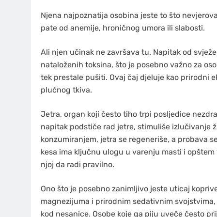
Njena najpoznatija osobina jeste to što nevjerov
pate od anemije, hroničnog umora ili slabosti.
Ali njen učinak ne završava tu. Napitak od svježe
nataloženih toksina, što je posebno važno za oso
tek prestale pušiti. Ovaj čaj djeluje kao prirodni
plućnog tkiva.
Jetra, organ koji često tiho trpi posljedice nezdr
napitak podstiče rad jetre, stimuliše izlučivanje
konzumiranjem, jetra se regeneriše, a probava s
kesa ima ključnu ulogu u varenju masti i opštem 
njoj da radi pravilno.
Ono što je posebno zanimljivo jeste uticaj kopriv
magnezijuma i prirodnim sedativnim svojstvima, 
kod nesanice. Osobe koje ga piju uveče često prija