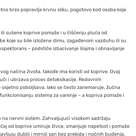
atno brzo popravlja krvnu sliku, pogotovo kod osoba koje
 ili sušene koprive pomaže i u čišćenju pluća od
be koje su bile izložene dimu, zagađenom vazduhu ili su
 ekspektorans – podstiče izbacivanje šlajma i obnavljanje
avog načina života, takođe ima koristi od koprive. Ovaj
 žuči i ubrzava proces detoksikacije. Redovnim
e osjetno poboljšava. Iako se često zanemaruje, žučna
funkcionisanju sistema za varenje – a kopriva pomaže i
e na nervni sistem. Zahvaljujući visokom sadržaju
čaj od koprive umiruje živce, smanjuje napetost i pomaže
vljuju dublji i mirniji san bez prekida i noćnih buđenja.