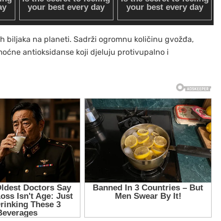
h biljaka na planeti. Sadrži ogromnu količinu gvožđa,
moćne antioksidanse koji djeluju protivupalno i