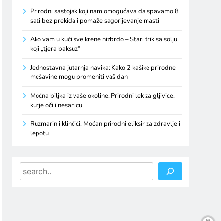
Prirodni sastojak koji nam omogućava da spavamo 8
sati bez prekida i pomaže sagorijevanje masti
Ako vam u kući sve krene nizbrdo – Stari trik sa solju
koji „tjera baksuz“
Jednostavna jutarnja navika: Kako 2 kašike prirodne
mešavine mogu promeniti vaš dan
Moćna biljka iz vaše okoline: Prirodni lek za gljivice,
kurje oči i nesanicu
Ruzmarin i klinčići: Moćan prirodni eliksir za zdravlje i
lepotu
Search