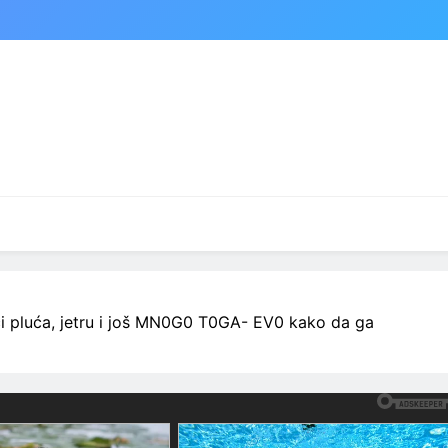
či pluća, jetru i još MN0G0 T0GA- EV0 kako da ga