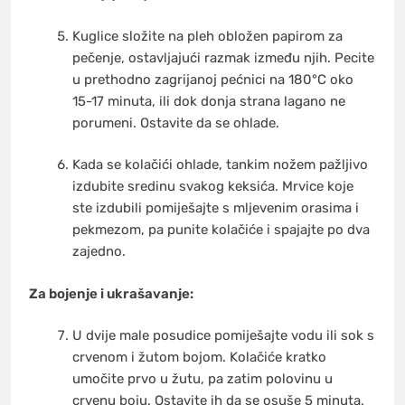
Kuglice složite na pleh obložen papirom za
pečenje, ostavljajući razmak između njih. Pecite
u prethodno zagrijanoj pećnici na 180°C oko
15-17 minuta, ili dok donja strana lagano ne
porumeni. Ostavite da se ohlade.
Kada se kolačići ohlade, tankim nožem pažljivo
izdubite sredinu svakog keksića. Mrvice koje
ste izdubili pomiješajte s mljevenim orasima i
pekmezom, pa punite kolačiće i spajajte po dva
zajedno.
Za bojenje i ukrašavanje:
U dvije male posudice pomiješajte vodu ili sok s
crvenom i žutom bojom. Kolačiće kratko
umočite prvo u žutu, pa zatim polovinu u
crvenu boju. Ostavite ih da se osuše 5 minuta.