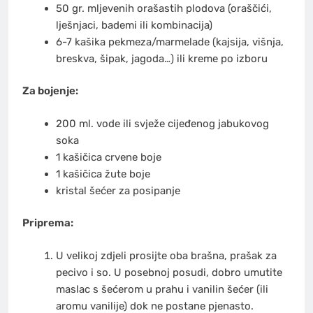
50 gr. mljevenih orašastih plodova (oraščići,
lješnjaci, bademi ili kombinacija)
6-7 kašika pekmeza/marmelade (kajsija, višnja,
breskva, šipak, jagoda…) ili kreme po izboru
Za bojenje:
200 ml. vode ili svježe cijeđenog jabukovog
soka
1 kašičica crvene boje
1 kašičica žute boje
kristal šećer za posipanje
Priprema:
U velikoj zdjeli prosijte oba brašna, prašak za
pecivo i so. U posebnoj posudi, dobro umutite
maslac s šećerom u prahu i vanilin šećer (ili
aromu vanilije) dok ne postane pjenasto.