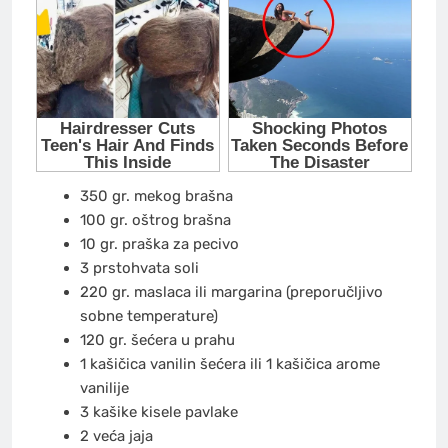
350 gr. mekog brašna
100 gr. oštrog brašna
10 gr. praška za pecivo
3 prstohvata soli
220 gr. maslaca ili margarina (preporučljivo
sobne temperature)
120 gr. šećera u prahu
1 kašičica vanilin šećera ili 1 kašičica arome
vanilije
3 kašike kisele pavlake
2 veća jaja