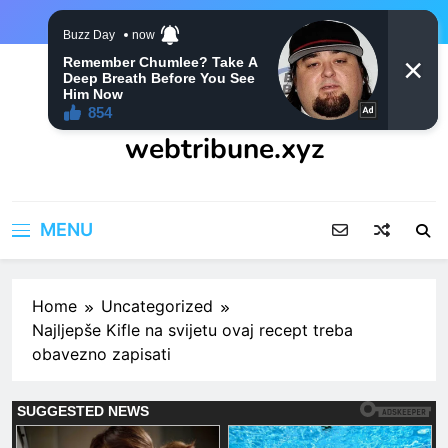
Skip
to
content
webtribune.xyz
MENU
Home
Uncategorized
Najljepše Kifle na svijetu ovaj recept treba
obavezno zapisati