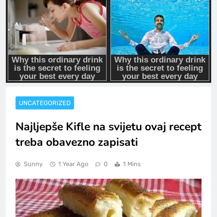
UNCATEGORIZED
Najljepše Kifle na svijetu ovaj recept
treba obavezno zapisati
Sunny
1 Year Ago
0
1 Mins