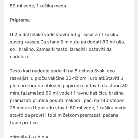
50 ml vode, 1 kašika meda
Priprema:
U 2,5 dcl mlake vode staviti 50 gr šećera i 1 kašiku
suvog kvasca.Da stane 5 minuta pa dodati 80 ml ulja,
so i brašno. Zamesiti testo, izraditi i ostaviti da
nadolazi.
Testo kad nadodje podeliti na 8 delova.Svaki deo
razvaljati u ploču veličine 30×13 cm i urolati.Staviti u
pleh prethodno obložen papirom i ostaviti da stanu 30
minuta.Izmešati 50 ml vode i 1 ravnu kašičicu brašna,
premazati prutiće posuti makom i peći na 180 stepeni
25 minuta.U posudu staviti 50 ml vode, 1 kašiku meda
staviti da provri i toplim četkom premazati pečene
tople prutiće.
zdravlje-i-kuhinja