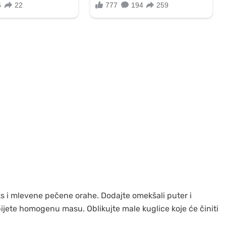
eks i mlevene pečene orahe. Dodajte omekšali puter i
ijete homogenu masu. Oblikujte male kuglice koje će činiti