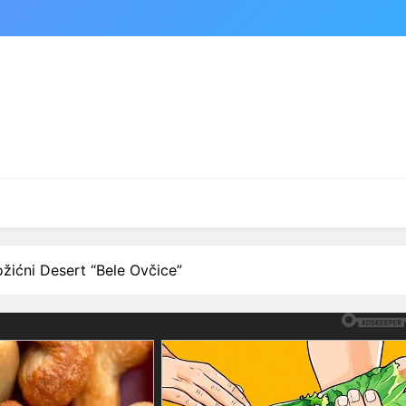
ožićni Desert “Bele Ovčice”