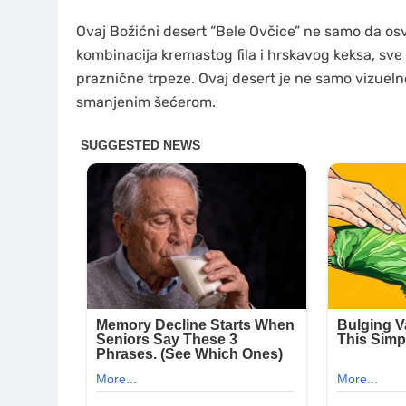
Ovaj Božićni desert “Bele Ovčice” ne samo da os
kombinacija kremastog fila i hrskavog keksa, sve 
praznične trpeze. Ovaj desert je ne samo vizuelno
smanjenim šećerom.