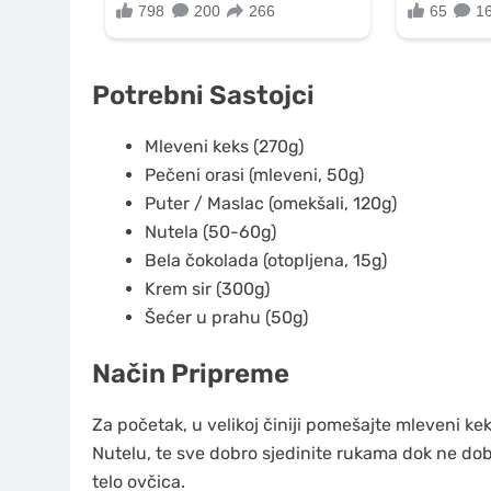
Potrebni Sastojci
Mleveni keks (270g)
Pečeni orasi (mleveni, 50g)
Puter / Maslac (omekšali, 120g)
Nutela (50-60g)
Bela čokolada (otopljena, 15g)
Krem sir (300g)
Šećer u prahu (50g)
Način Pripreme
Za početak, u velikoj činiji pomešajte mleveni k
Nutelu, te sve dobro sjedinite rukama dok ne dob
telo ovčica.