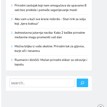
Prirodni sastojak koji nam omogućava da spavamo 8
sati bez prekida i pomaže sagorijevanje masti
Ako vam u kući sve krene nizbrdo – Stari trik sa solju
koji „tjera baksuz“
Jednostavna jutarnja navika: Kako 2 kašike prirodne
mešavine mogu promeniti vaš dan
Moćna biljka iz vaše okoline: Prirodni lek za gljivice,
kurje oči i nesanicu
Ruzmarin i klinčići: Moćan prirodni eliksir za zdravlje i
lepotu
Search