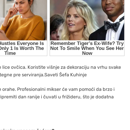
e lice ovčica. Koristite višnje za dekoraciju na vrhu svake
 stegne pre serviranja.Saveti Šefa Kuhinje
ene orahe. Profesionalni mikser će vam pomoći da brzo i
premiti dan ranije i čuvati u frižideru, što je dodatna