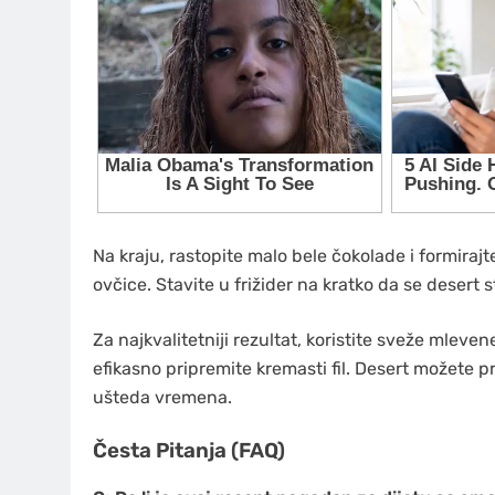
Na kraju, rastopite malo bele čokolade i formirajt
ovčice. Stavite u frižider na kratko da se desert
Za najkvalitetniji rezultat, koristite sveže mlev
efikasno pripremite kremasti fil. Desert možete pri
ušteda vremena.
Česta Pitanja (FAQ)