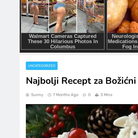
UNCATEGORIZED
Najbolji Recept za Božićni
Sunny
7 Months Ago
0
3 Mins