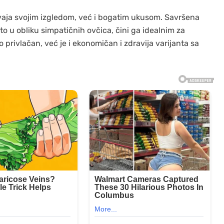
vaja svojim izgledom, već i bogatim ukusom. Savršena
to u obliku simpatičnih ovčica, čini ga idealnim za
 privlačan, već je i ekonomičan i zdravija varijanta sa