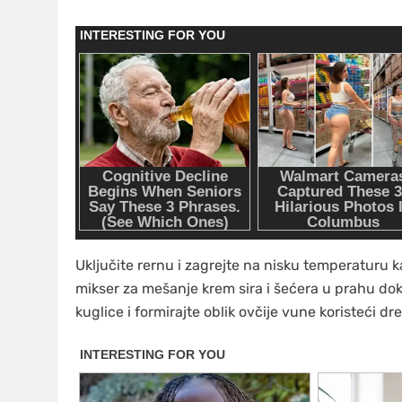
Uključite rernu i zagrejte na nisku temperaturu ka
mikser za mešanje krem sira i šećera u prahu d
kuglice i formirajte oblik ovčije vune koristeći 