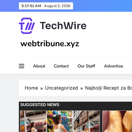
Skip
5:17:52 AM
August 3, 2026
to
content
webtribune.xyz
About
Contact
Our Staff
Advertise
Home
Uncategorized
Najbolji Recept za B