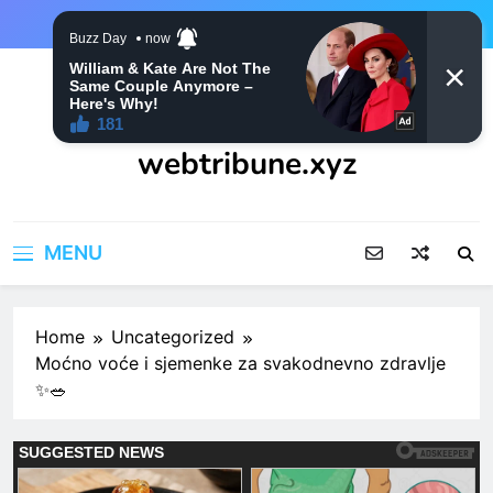
Skip
to
content
webtribune.xyz
MENU
Home
Uncategorized
Moćno voće i sjemenke za svakodnevno zdravlje
✨🥗