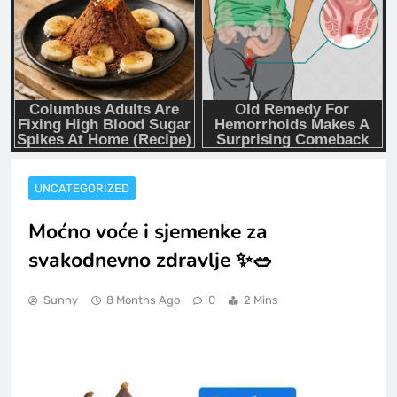
UNCATEGORIZED
Moćno voće i sjemenke za
svakodnevno zdravlje ✨🥗
Sunny
8 Months Ago
0
2 Mins