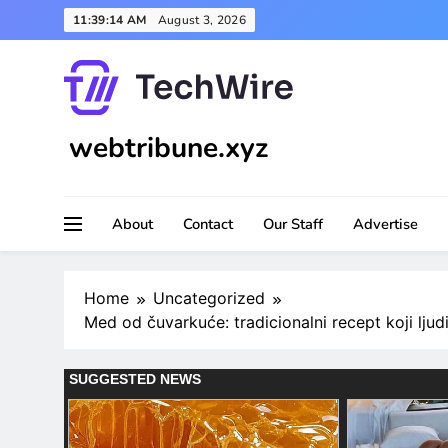
Skip
11:39:16 AM
August 3, 2026
to
content
webtribune.xyz
About
Contact
Our Staff
Advertise
Home
Uncategorized
Med od čuvarkuće: tradicionalni recept koji ljud