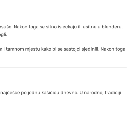
suše. Nakon toga se sitno isjeckaju ili usitne u blenderu.
gli.
m i tamnom mjestu kako bi se sastojci sjedinili. Nakon toga
 najčešće po jednu kašičicu dnevno. U narodnoj tradiciji