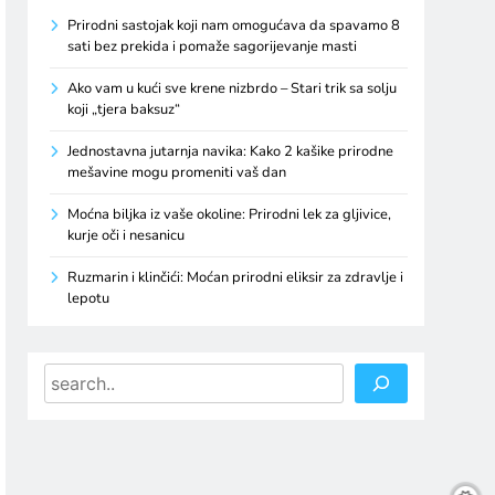
Prirodni sastojak koji nam omogućava da spavamo 8
sati bez prekida i pomaže sagorijevanje masti
Ako vam u kući sve krene nizbrdo – Stari trik sa solju
koji „tjera baksuz“
Jednostavna jutarnja navika: Kako 2 kašike prirodne
mešavine mogu promeniti vaš dan
Moćna biljka iz vaše okoline: Prirodni lek za gljivice,
kurje oči i nesanicu
Ruzmarin i klinčići: Moćan prirodni eliksir za zdravlje i
lepotu
Search