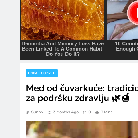
UNCATEGORIZED
Med od čuvarkuće: tradicion
za podršku zdravlju 🌿🍯
Sunny
3 Months Ago
0
3 Mins