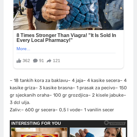
– 18 tankih kora za baklavu– 4 jaja– 4 kasike secera– 4
kasike griza– 3 kasike brasna– 1 prasak za pecivo– 150
gr sjeckanih oraha– 100 gr grozdjica– 2 kisele jabuke–
3 dcl ulja.
Zaliv:– 600 gr secera– 0,5 l vode– 1 vanilin secer