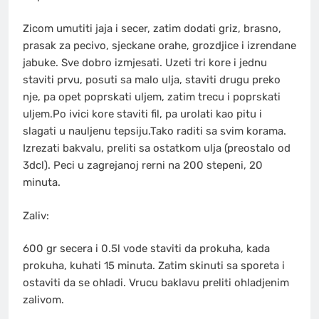
Zicom umutiti jaja i secer, zatim dodati griz, brasno,
prasak za pecivo, sjeckane orahe, grozdjice i izrendane
jabuke. Sve dobro izmjesati. Uzeti tri kore i jednu
staviti prvu, posuti sa malo ulja, staviti drugu preko
nje, pa opet poprskati uljem, zatim trecu i poprskati
uljem.Po ivici kore staviti fil, pa urolati kao pitu i
slagati u nauljenu tepsiju.Tako raditi sa svim korama.
Izrezati bakvalu, preliti sa ostatkom ulja (preostalo od
3dcl). Peci u zagrejanoj rerni na 200 stepeni, 20
minuta.
Zaliv:
600 gr secera i 0.5l vode staviti da prokuha, kada
prokuha, kuhati 15 minuta. Zatim skinuti sa sporeta i
ostaviti da se ohladi. Vrucu baklavu preliti ohladjenim
zalivom.