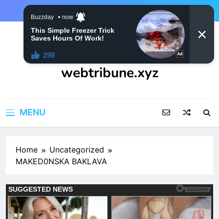
Skip
to
content
webtribune.xyz
MENU
Home
Uncategorized
MAKED0NSKA BAKLAVA