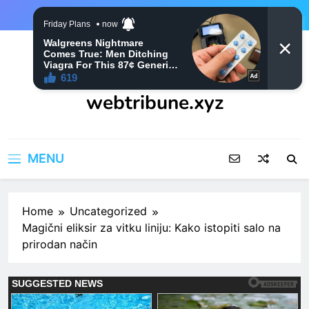
Skip
to
content
webtribune.xyz
MENU
Home
Uncategorized
Magični eliksir za vitku liniju: Kako istopiti salo na
prirodan način