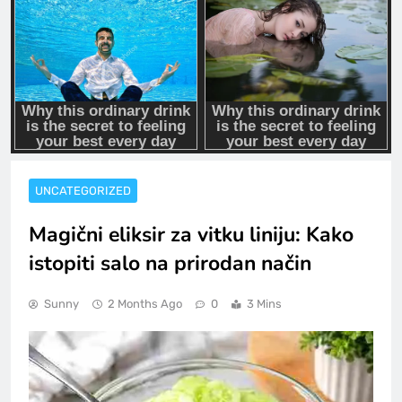
UNCATEGORIZED
Magični eliksir za vitku liniju: Kako
istopiti salo na prirodan način
Sunny
2 Months Ago
0
3 Mins