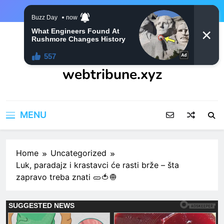
Skip
to
content
webtribune.xyz
MENU
Home
Uncategorized
Luk, paradajz i krastavci će rasti brže – šta
zapravo treba znati 🥒🍅🧅