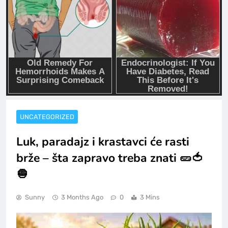
UNCATEGORIZED
Luk, paradajz i krastavci će rasti
brže – šta zapravo treba znati 🥒🍅
🧅
Sunny
3 Months Ago
0
3 Mins