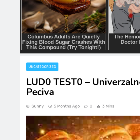
UNCATEGORIZED
LUD0 TEST0 – Univerzalno
Peciva
Sunny
5 Months Ago
0
3 Mins