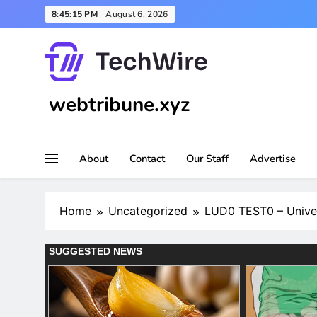
Skip
8:45:16 PM
August 6, 2026
to
content
webtribune.xyz
About
Contact
Our Staff
Advertise
Home
Uncategorized
LUD0 TEST0 – Univer