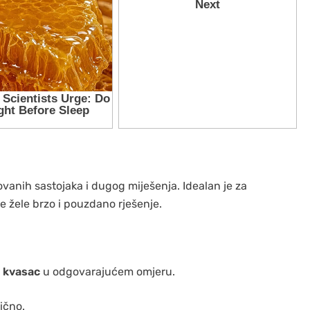
ovanih sastojaka i dugog miješenja. Idealan je za
je žele brzo i pouzdano rješenje.
i kvasac
u odgovarajućem omjeru.
tično.