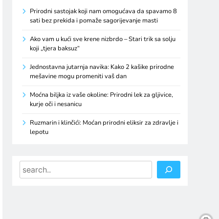
Prirodni sastojak koji nam omogućava da spavamo 8
sati bez prekida i pomaže sagorijevanje masti
Ako vam u kući sve krene nizbrdo – Stari trik sa solju
koji „tjera baksuz“
Jednostavna jutarnja navika: Kako 2 kašike prirodne
mešavine mogu promeniti vaš dan
Moćna biljka iz vaše okoline: Prirodni lek za gljivice,
kurje oči i nesanicu
Ruzmarin i klinčići: Moćan prirodni eliksir za zdravlje i
lepotu
Search