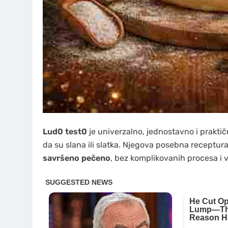
Lud0 test0
je univerzalno, jednostavno i prakti
da su slana ili slatka. Njegova posebna recept
savršeno pečeno
, bez komplikovanih procesa i 