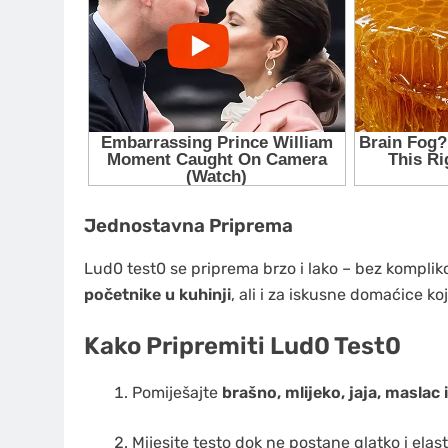
Jednostavna Priprema
Lud0 test0 se priprema brzo i lako – bez komplik
početnike u kuhinji
, ali i za iskusne domaćice ko
Kako Pripremiti Lud0 Test0
Pomiješajte
brašno, mlijeko, jaja, maslac 
Mijesite testo dok ne postane glatko i elas