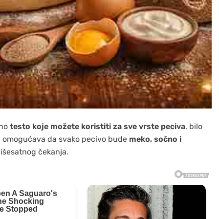
čno
testo koje možete koristiti za sve vrste peciva
, bilo
ura omogućava da svako pecivo bude
meko, sočno i
višesatnog čekanja.