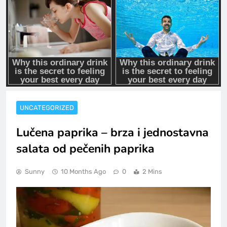
UNCATEGORIZED
Lučena paprika – brza i jednostavna
salata od pečenih paprika
Sunny
10 Months Ago
0
2 Mins