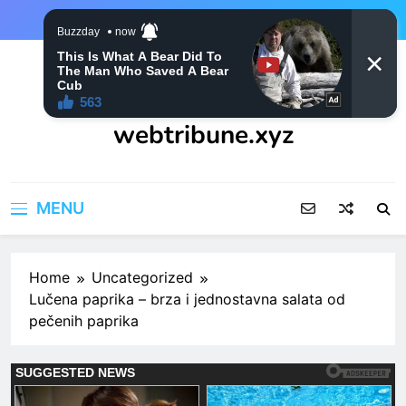
Skip
to
content
webtribune.xyz
MENU
Home
Uncategorized
Lučena paprika – brza i jednostavna salata od
pečenih paprika