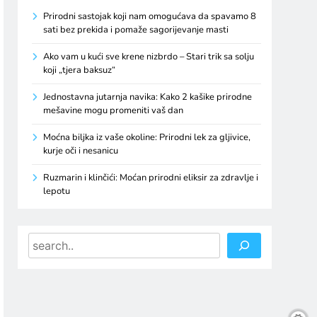
Prirodni sastojak koji nam omogućava da spavamo 8
sati bez prekida i pomaže sagorijevanje masti
Ako vam u kući sve krene nizbrdo – Stari trik sa solju
koji „tjera baksuz“
Jednostavna jutarnja navika: Kako 2 kašike prirodne
mešavine mogu promeniti vaš dan
Moćna biljka iz vaše okoline: Prirodni lek za gljivice,
kurje oči i nesanicu
Ruzmarin i klinčići: Moćan prirodni eliksir za zdravlje i
lepotu
Search