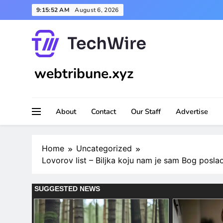
Skip
9:15:54 AM
August 6, 2026
to
content
webtribune.xyz
About
Contact
Our Staff
Advertise
Home
Uncategorized
Lovorov list – Biljka koju nam je sam Bog poslao