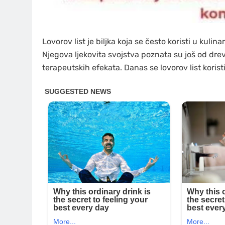
Lovorov list je biljka koja se često koristi u kulin
Njegova ljekovita svojstva poznata su još od drevn
terapeutskih efekata. Danas se lovorov list korist