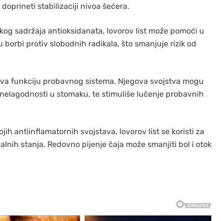
oprineti stabilizaciji nivoa šećera.
og sadržaja antioksidanata, lovorov list može pomoći u
orbi protiv slobodnih radikala, što smanjuje rizik od
ava funkciju probavnog sistema. Njegova svojstva mogu
nelagodnosti u stomaku, te stimuliše lučenje probavnih
ih antiinflamatornih svojstava, lovorov list se koristi za
alnih stanja. Redovno pijenje čaja može smanjiti bol i otok