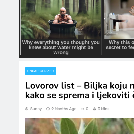
UNCATEGORIZED
Lovorov list – Biljka koju
kako se sprema i ljekoviti 
Sunny
9 Months Ago
0
3 Mins