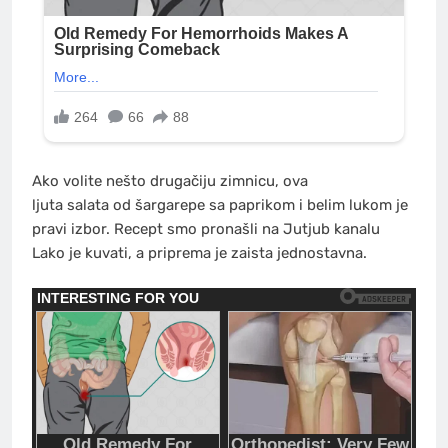
Ako volite nešto drugačiju zimnicu, ova
ljuta salata od šargarepe sa paprikom i belim lukom je
pravi izbor. Recept smo pronašli na Jutjub kanalu
Lako je kuvati, a priprema je zaista jednostavna.