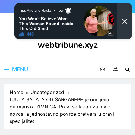
Skip
to
content
webtribune.xyz
MENU
Home
Uncategorized
LJUTA SALATA OD ŠARGAREPE je omiljena
gurmanska ZIMNICA: Pravi se lako i za malo
novca, a jednostavno povrće pretvara u pravi
specijalitet