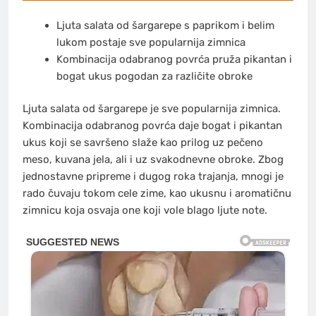
Ljuta salata od šargarepe s paprikom i belim
lukom postaje sve popularnija zimnica
Kombinacija odabranog povrća pruža pikantan i
bogat ukus pogodan za različite obroke
Ljuta salata od šargarepe je sve popularnija zimnica.
Kombinacija odabranog povrća daje bogat i pikantan
ukus koji se savršeno slaže kao prilog uz pečeno
meso, kuvana jela, ali i uz svakodnevne obroke. Zbog
jednostavne pripreme i dugog roka trajanja, mnogi je
rado čuvaju tokom cele zime, kao ukusnu i aromatičnu
zimnicu koja osvaja one koji vole blago ljute note.