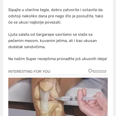
Sipajte u sterilne tegle, dobro zatvorite i ostavite da
odstoji nekoliko dana pre nego što je poslužite, tako
će se ukusi najbolje povezati.
Ljuta salata od šargarepe savršeno se slaže sa
pečenim mesom, kuvanim jelima, ali i kao ukusan
dodatak sendvičima.
Na našim Super receptima pronađite još ukusnih ideja!