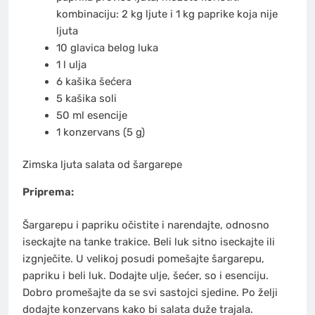
kombinaciju: 2 kg ljute i 1 kg paprike koja nije
ljuta
10 glavica belog luka
1 l ulja
6 kašika šećera
5 kašika soli
50 ml esencije
1 konzervans (5 g)
Zimska ljuta salata od šargarepe
Priprema:
Šargarepu i papriku očistite i narendajte, odnosno
iseckajte na tanke trakice. Beli luk sitno iseckajte ili
izgnječite. U velikoj posudi pomešajte šargarepu,
papriku i beli luk. Dodajte ulje, šećer, so i esenciju.
Dobro promešajte da se svi sastojci sjedine. Po želji
dodajte konzervans kako bi salata duže trajala.