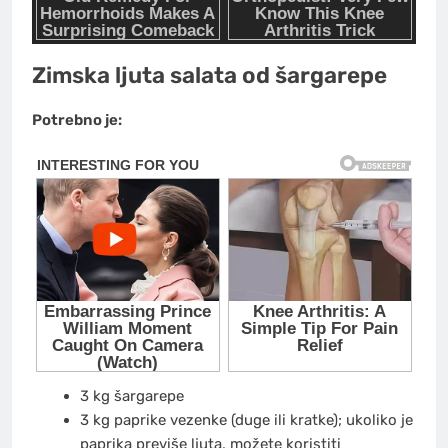
Zimska ljuta salata od šargarepe
Potrebno je:
3 kg šargarepe
3 kg paprike vezenke (duge ili kratke); ukoliko je
paprika previše ljuta, možete koristiti