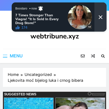
Skip
to
content
webtribune.xyz
MENU
Home
Uncategorized
Ljekovita moć bijelog luka i crnog bibera