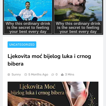
UNCATEGORIZED
Ljekovita moć bijelog luka i crnog
bibera
Sunny
5 Months Ago
0
3 Mins