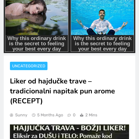
UNCATEGORIZED
Liker od hajdučke trave –
tradicionalni napitak pun arome
(RECEPT)
Sunny
5 Months Ago
0
2 Mins