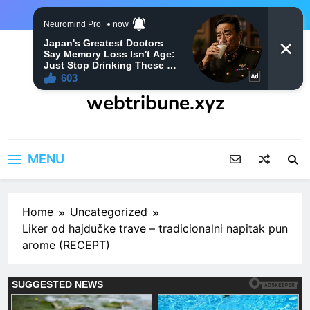
Skip
to
content
webtribune.xyz
MENU
Home
Uncategorized
Liker od hajdučke trave – tradicionalni napitak pun
arome (RECEPT)