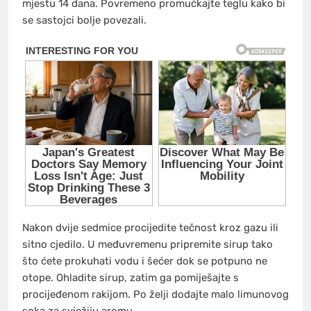
mjestu 14 dana. Povremeno promućkajte teglu kako bi
se sastojci bolje povezali.
Nakon dvije sedmice procijedite tečnost kroz gazu ili
sitno cjedilo. U međuvremenu pripremite sirup tako
što ćete prokuhati vodu i šećer dok se potpuno ne
otope. Ohladite sirup, zatim ga pomiješajte s
procijeđenom rakijom. Po želji dodajte malo limunovog