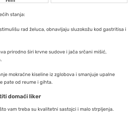
ećih stanja:
timulišu rad želuca, obnavljaju sluzokožu kod gastritisa i
a prirodno širi krvne sudove i jača srčani mišić,
.
anje mokraćne kiseline iz zglobova i smanjuje upalne
e pate od reume i gihta.
iti domaći liker
to vam treba su kvalitetni sastojci i malo strpljenja.