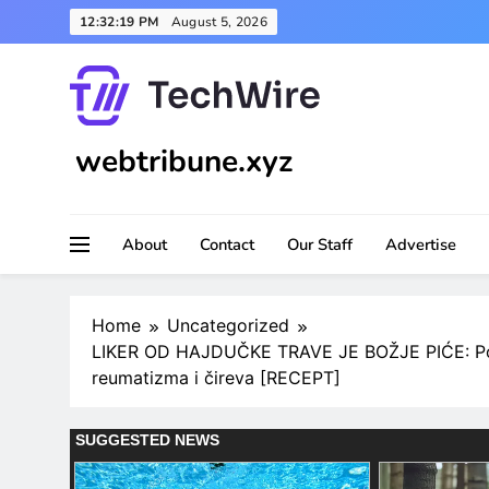
Skip
12:32:21 PM
August 5, 2026
to
content
webtribune.xyz
About
Contact
Our Staff
Advertise
Home
Uncategorized
LIKER OD HAJDUČKE TRAVE JE BOŽJE PIĆE: Pomaž
reumatizma i čireva [RECEPT]