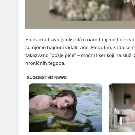
Hajdučka trava (stolisnik) u narodnoj medicini važi
su njome hajduci vidali rane. Međutim, kada se nj
takozvano “božje piće” – moćni liker koji ne služi 
hroničnih tegoba.