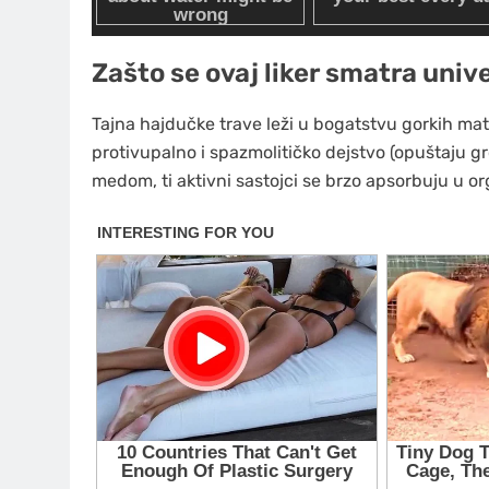
Zašto se ovaj liker smatra univ
Tajna hajdučke trave leži u bogatstvu gorkih mate
protivupalno i spazmolitičko dejstvo (opuštaju g
medom, ti aktivni sastojci se brzo apsorbuju u o