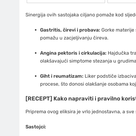
Sinergija ovih sastojaka ciljano pomaže kod sljed
Gastritis, čirevi i probava:
Gorke materije s
pomažu u zacjeljivanju čireva.
Angina pektoris i cirkulacija:
Hajdučka trav
olakšavajući simptome stezanja u grudima
Giht i reumatizam:
Liker podstiče izbaciv
procese, što donosi olakšanje osobama koj
[RECEPT] Kako napraviti i pravilno korist
Priprema ovog eliksira je vrlo jednostavna, a sve š
Sastojci: