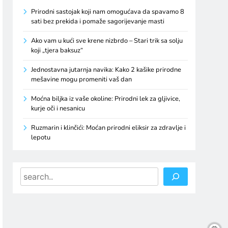
Prirodni sastojak koji nam omogućava da spavamo 8
sati bez prekida i pomaže sagorijevanje masti
Ako vam u kući sve krene nizbrdo – Stari trik sa solju
koji „tjera baksuz“
Jednostavna jutarnja navika: Kako 2 kašike prirodne
mešavine mogu promeniti vaš dan
Moćna biljka iz vaše okoline: Prirodni lek za gljivice,
kurje oči i nesanicu
Ruzmarin i klinčići: Moćan prirodni eliksir za zdravlje i
lepotu
Search