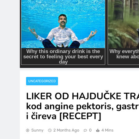
UNCATEGORIZED
LIKER OD HAJDUČKE TRA
kod angine pektoris, gastr
i čireva [RECEPT]
Sunny
2 Months Ago
0
4 Mins