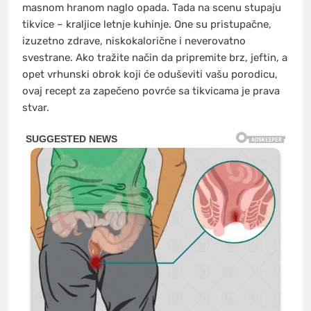
masnom hranom naglo opada. Tada na scenu stupaju
tikvice – kraljice letnje kuhinje. One su pristupačne,
izuzetno zdrave, niskokalorične i neverovatno
svestrane. Ako tražite način da pripremite brz, jeftin, a
opet vrhunski obrok koji će oduševiti vašu porodicu,
ovaj recept za zapečeno povrće sa tikvicama je prava
stvar.