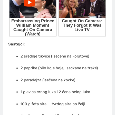
Sastojci:
2 srednje tikvice (isečene na kolutove)
2 paprike (bilo koje boje, iseckane na trake)
2 paradajza (isečena na kocke)
1 glavica crnog luka i 2 čena belog luka
100 g feta sira ili tvrdog sira po želji