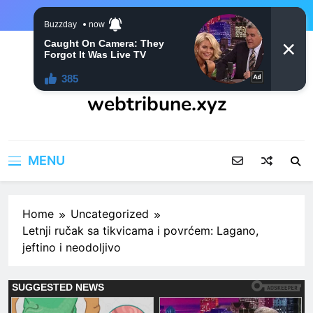
Skip
to
content
webtribune.xyz
MENU
Home
Uncategorized
Letnji ručak sa tikvicama i povrćem: Lagano,
jeftino i neodoljivo