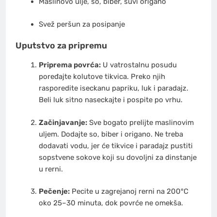
Maslinovo ulje, so, biber, suvi origano
Svež peršun za posipanje
Uputstvo za pripremu
Priprema povrća:
U vatrostalnu posudu
poređajte kolutove tikvica. Preko njih
rasporedite iseckanu papriku, luk i paradajz.
Beli luk sitno naseckajte i pospite po vrhu.
Začinjavanje:
Sve bogato prelijte maslinovim
uljem. Dodajte so, biber i origano. Ne treba
dodavati vodu, jer će tikvice i paradajz pustiti
sopstvene sokove koji su dovoljni za dinstanje
u rerni.
Pečenje:
Pecite u zagrejanoj rerni na 200°C
oko 25–30 minuta, dok povrće ne omekša.