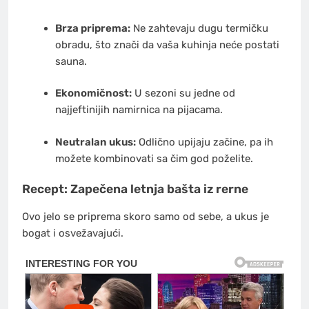
Brza priprema:
Ne zahtevaju dugu termičku
obradu, što znači da vaša kuhinja neće postati
sauna.
Ekonomičnost:
U sezoni su jedne od
najjeftinijih namirnica na pijacama.
Neutralan ukus:
Odlično upijaju začine, pa ih
možete kombinovati sa čim god poželite.
Recept: Zapečena letnja bašta iz rerne
Ovo jelo se priprema skoro samo od sebe, a ukus je
bogat i osvežavajući.