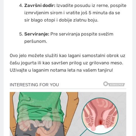
Završni dodir:
Izvadite posudu iz rerne, pospite
izmrvljenim sirom i vratite još 5 minuta da se
sir blago otopi i dobije zlatnu boju.
Serviranje:
Pre serviranja pospite svežim
peršunom.
Ovo jelo možete služiti kao lagani samostalni obrok uz
čašu jogurta ili kao savršen prilog uz grilovano meso.
Uživajte u laganim notama leta na vašem tanjiru!