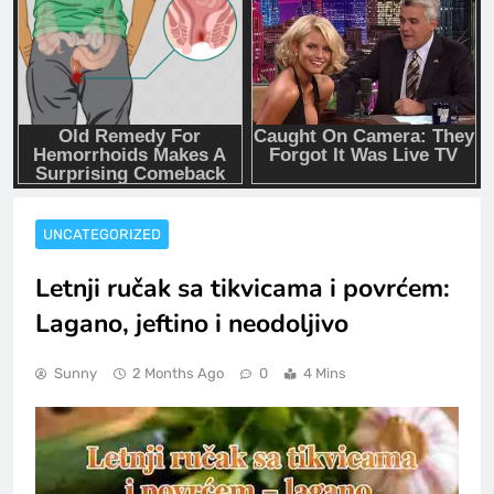
UNCATEGORIZED
Letnji ručak sa tikvicama i povrćem:
Lagano, jeftino i neodoljivo
Sunny
2 Months Ago
0
4 Mins