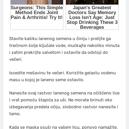
Stavite kašiku lanenog semena u činiju i prelijte ga
trećinom šolje ključale vode, mućkajte nekoliko minuta
i zatim prekrijte salvetom i ostavite da odstoji do
večeri.
Iscedite mešavinu te večeri. Koristite gelastu vodenu
masu u kojoj je laneno seme ostavilo.
Nanesite ovaj rastvor lanenog semena na očišćeno lice
i vrat pomoću štapića za uši. Ne morate brinuti oko
izbegavanja predela očiju, slobodno rastvor nanesite i
tamo.
Kada se maska osuši na vašem licu, ponovo namažite.