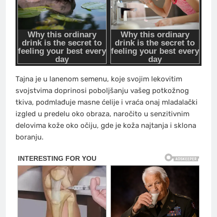
Tajna je u lanenom semenu, koje svojim lekovitim
svojstvima doprinosi poboljšanju vašeg potkožnog
tkiva, podmlađuje masne ćelije i vraća onaj mladalački
izgled u predelu oko obraza, naročito u senzitivnim
delovima kože oko očiju, gde je koža najtanja i sklona
boranju.