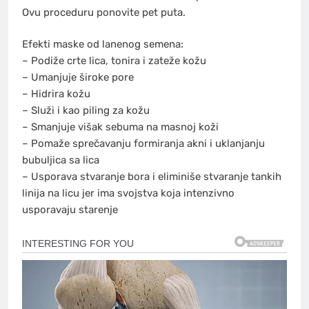
Ovu proceduru ponovite pet puta.
Efekti maske od lanenog semena:
– Podiže crte lica, tonira i zateže kožu
– Umanjuje široke pore
– Hidrira kožu
– Služi i kao piling za kožu
– Smanjuje višak sebuma na masnoj koži
– Pomaže sprečavanju formiranja akni i uklanjanju
bubuljica sa lica
– Usporava stvaranje bora i eliminiše stvaranje tankih
linija na licu jer ima svojstva koja intenzivno
usporavaju starenje