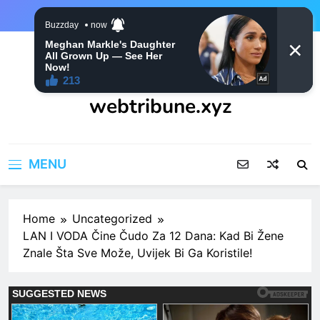
Skip
to
content
webtribune.xyz
MENU
Home
Uncategorized
LAN I VODA Čine Čudo Za 12 Dana: Kad Bi Žene
Znale Šta Sve Može, Uvijek Bi Ga Koristile!