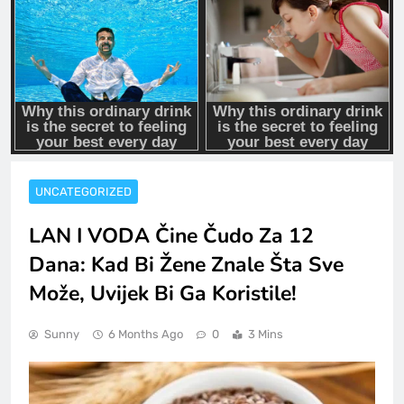
UNCATEGORIZED
LAN I VODA Čine Čudo Za 12
Dana: Kad Bi Žene Znale Šta Sve
Može, Uvijek Bi Ga Koristile!
Sunny
6 Months Ago
0
3 Mins