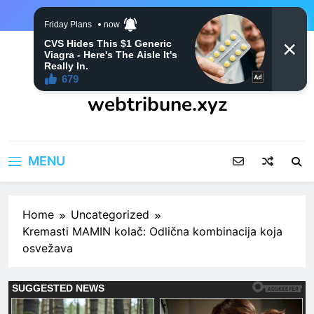
Skip
to
content
webtribune.xyz
MENU
Home
Uncategorized
Kremasti MAMIN kolač: Odlična kombinacija koja
osvežava