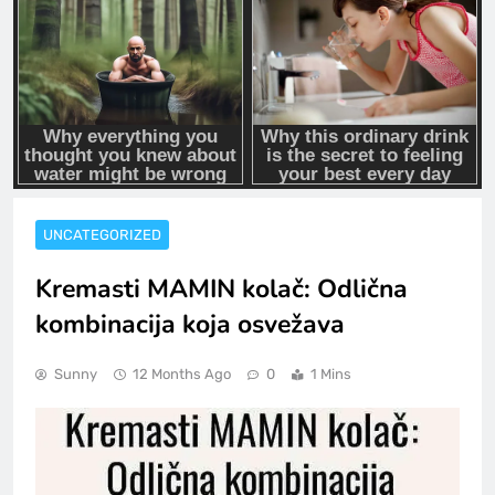
UNCATEGORIZED
Kremasti MAMIN kolač: Odlična
kombinacija koja osvežava
Sunny
12 Months Ago
0
1 Mins