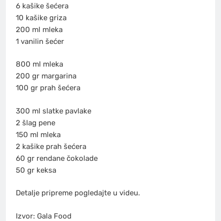
6 kašike šećera
10 kašike griza
200 ml mleka
1 vanilin šećer
800 ml mleka
200 gr margarina
100 gr prah šećera
300 ml slatke pavlake
2 šlag pene
150 ml mleka
2 kašike prah šećera
60 gr rendane čokolade
50 gr keksa
Detalje pripreme pogledajte u videu.
Izvor: Gala Food