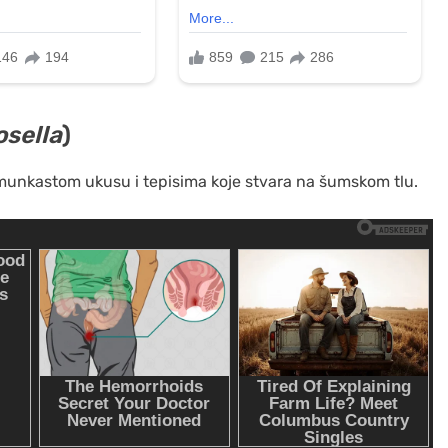
osella
)
munkastom ukusu i tepisima koje stvara na šumskom tlu.