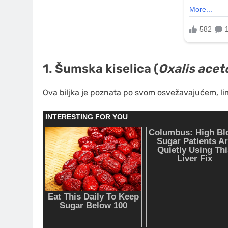
1. Šumska kiselica (
Oxalis acet
Ova biljka je poznata po svom osvežavajućem, li