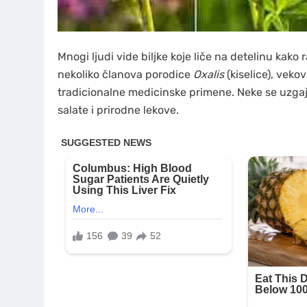
Mnogi ljudi vide biljke koje liče na detelinu ka
nekoliko članova porodice
Oxalis
(kiselice), veko
tradicionalne medicinske primene. Neke se uzgaja
salate i prirodne lekove.