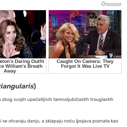
riangularis
)
 zbog svojih upečatljivih tamnoljubičastih trouglastih
ji se otvaraju danju, a sklapaju noću (pojava poznata kao