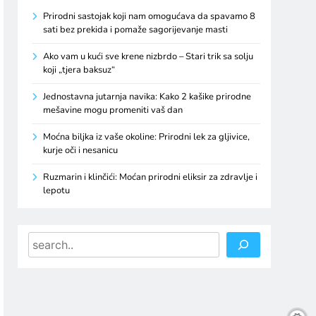
Prirodni sastojak koji nam omogućava da spavamo 8
sati bez prekida i pomaže sagorijevanje masti
Ako vam u kući sve krene nizbrdo – Stari trik sa solju
koji „tjera baksuz“
Jednostavna jutarnja navika: Kako 2 kašike prirodne
mešavine mogu promeniti vaš dan
Moćna biljka iz vaše okoline: Prirodni lek za gljivice,
kurje oči i nesanicu
Ruzmarin i klinčići: Moćan prirodni eliksir za zdravlje i
lepotu
Search