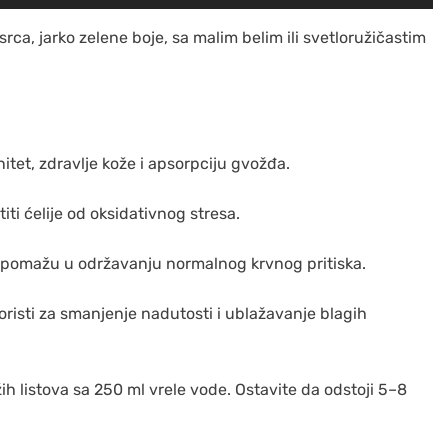
u srca, jarko zelene boje, sa malim belim ili svetloružičastim
tet, zdravlje kože i apsorpciju gvožđa.
titi ćelije od oksidativnog stresa.
 pomažu u održavanju normalnog krvnog pritiska.
oristi za smanjenje nadutosti i ublažavanje blagih
žih listova sa 250 ml vrele vode. Ostavite da odstoji 5–8