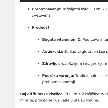
Prepoznavanje:
Trifolijatni listovi u oblik
cvetovima.
Prednosti:
Bogata vitaminom C:
Podržava imuni
Antioksidanti:
Sadrži glutation koji š
Zdravlje srca:
Kalijum i magnezijum
Podrška varenju:
Tradicionalno se k
probavnih smetnji.
Čaj od šumske kiselice:
Prelijte 1–2 kašičice sve
minuta, procedite i uživajte u ukusu limuna.