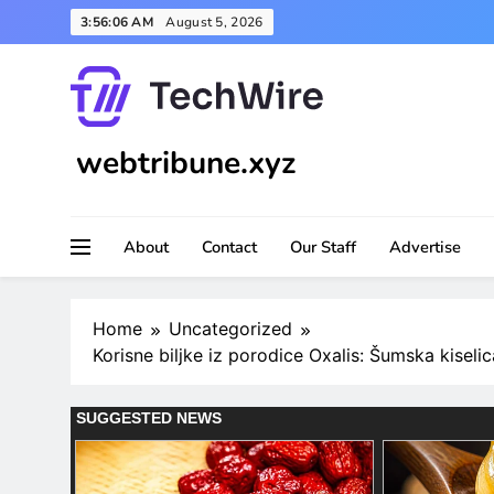
Skip
3:56:07 AM
August 5, 2026
to
content
webtribune.xyz
About
Contact
Our Staff
Advertise
Home
Uncategorized
Korisne biljke iz porodice Oxalis: Šumska kiselica