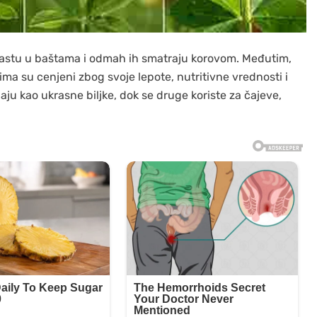
ko rastu u baštama i odmah ih smatraju korovom. Međutim,
vima su cenjeni zbog svoje lepote, nutritivne vrednosti i
ju kao ukrasne biljke, dok se druge koriste za čajeve,