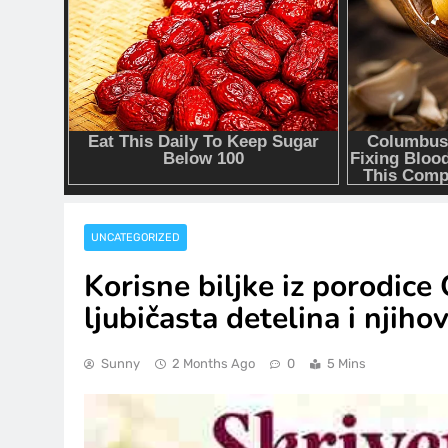
UNCATEGORIZED
Korisne biljke iz porodice 
ljubičasta detelina i njiho
Sunny
2 Months Ago
0
5 Mins