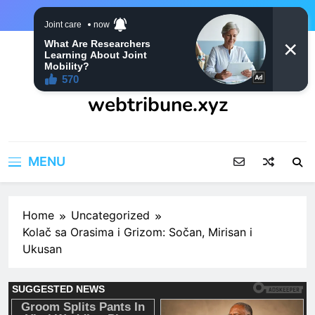
Skip
to
content
webtribune.xyz
MENU
Home
Uncategorized
Kolač sa Orasima i Grizom: Sočan, Mirisan i
Ukusan