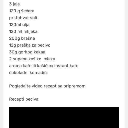
3 jaja
120 g šećera
prstohvat soli
120ml ulja
120 ml mlijeka
200g brašna
12g praška za pecivo
30g gorkog kakaa
2 supene kašike
mleka
aroma kafe ili kašičica instant kafe
čokoladni
komadići
Pogledajte video recept sa pripremom.
Recepti peciva