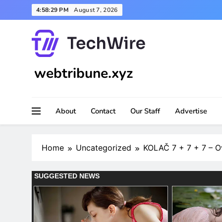
Skip
4:58:31 PM
August 7, 2026
to
content
webtribune.xyz
About
Contact
Our Staff
Advertise
Home
Uncategorized
KOLAČ 7 + 7 + 7 – O