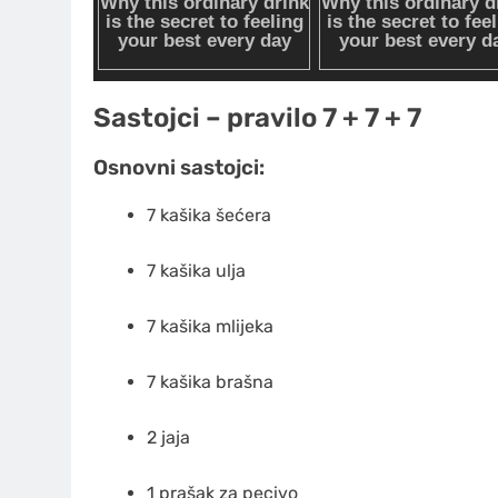
Sastojci – pravilo 7 + 7 + 7
Osnovni sastojci:
7 kašika šećera
7 kašika ulja
7 kašika mlijeka
7 kašika brašna
2 jaja
1 prašak za pecivo