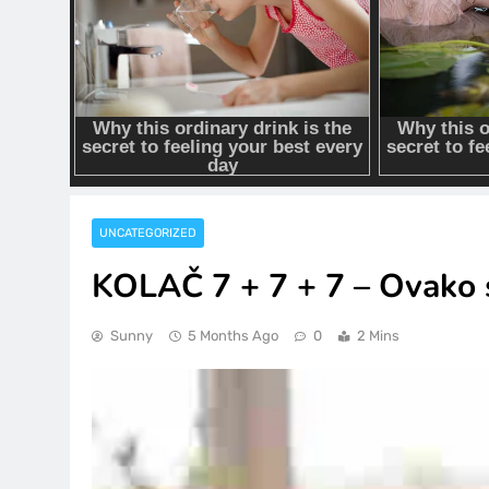
UNCATEGORIZED
KOLAČ 7 + 7 + 7 – Ovako s
Sunny
5 Months Ago
0
2 Mins