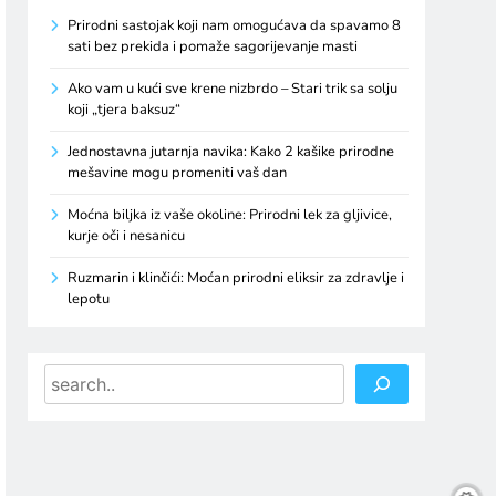
Prirodni sastojak koji nam omogućava da spavamo 8
sati bez prekida i pomaže sagorijevanje masti
Ako vam u kući sve krene nizbrdo – Stari trik sa solju
koji „tjera baksuz“
Jednostavna jutarnja navika: Kako 2 kašike prirodne
mešavine mogu promeniti vaš dan
Moćna biljka iz vaše okoline: Prirodni lek za gljivice,
kurje oči i nesanicu
Ruzmarin i klinčići: Moćan prirodni eliksir za zdravlje i
lepotu
Search