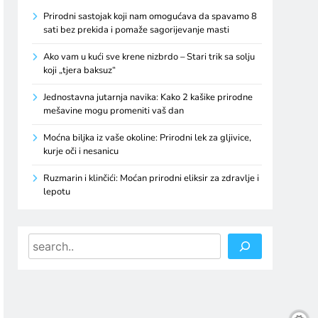
Prirodni sastojak koji nam omogućava da spavamo 8
sati bez prekida i pomaže sagorijevanje masti
Ako vam u kući sve krene nizbrdo – Stari trik sa solju
koji „tjera baksuz“
Jednostavna jutarnja navika: Kako 2 kašike prirodne
mešavine mogu promeniti vaš dan
Moćna biljka iz vaše okoline: Prirodni lek za gljivice,
kurje oči i nesanicu
Ruzmarin i klinčići: Moćan prirodni eliksir za zdravlje i
lepotu
Search