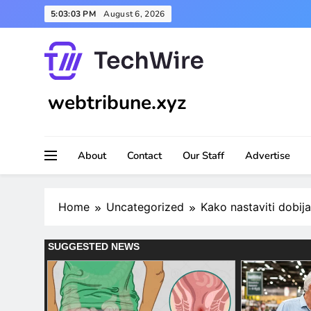
Skip
5:03:05 PM
August 6, 2026
to
content
webtribune.xyz
About
Contact
Our Staff
Advertise
Home
Uncategorized
Kako nastaviti dobij