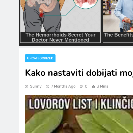
UNCATEGORIZED
Kako nastaviti dobijati mo
Sunny
7 Months Ago
0
3 Mins