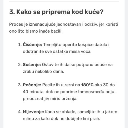
3. Kako se priprema kod kuće?
Proces je iznenađujuće jednostavan i održiv, jer koristi
ono što bismo inače bacili:
Čišćenje:
Temeljito operite košpice datula i
odstranite sve ostatke mesa voća.
Sušenje:
Ostavite ih da se potpuno osuše na
zraku nekoliko dana.
Pečenje:
Pecite ih u rerni na
180°C
oko 30 do
40 minuta, dok ne poprime tamnosmeđu boju i
prepoznatljiv miris prženja.
Mljevenje:
Kada se ohlade, sameljite ih u jakom
mlinu za kafu dok ne dobijete fini prah.