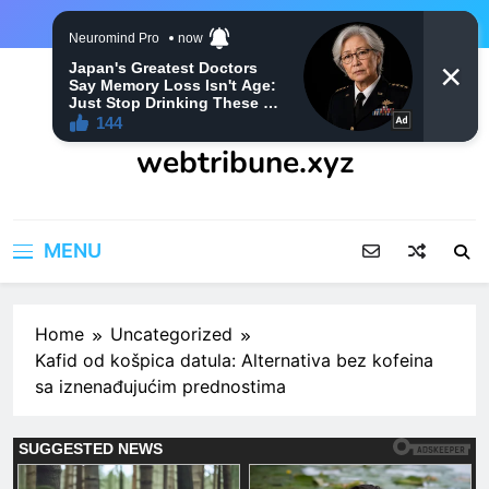
Skip
to
content
webtribune.xyz
MENU
Home
Uncategorized
Kafid od košpica datula: Alternativa bez kofeina
sa iznenađujućim prednostima