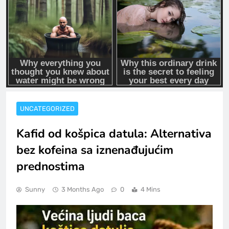
UNCATEGORIZED
Kafid od košpica datula: Alternativa
bez kofeina sa iznenađujućim
prednostima
Sunny
3 Months Ago
0
4 Mins