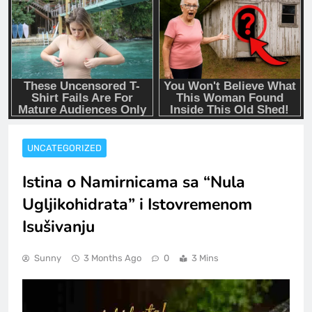
UNCATEGORIZED
Istina o Namirnicama sa “Nula
Ugljikohidrata” i Istovremenom
Isušivanju
Sunny
3 Months Ago
0
3 Mins