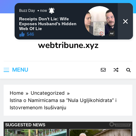
Skip
to
content
webtribune.xyz
MENU
Home
Uncategorized
Istina o Namirnicama sa “Nula Ugljikohidrata” i
Istovremenom Isušivanju