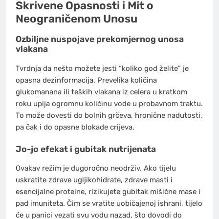
Skrivene Opasnosti i Mit o
Neograničenom Unosu
Ozbiljne nuspojave prekomjernog unosa
vlakana
Tvrdnja da nešto možete jesti “koliko god želite” je
opasna dezinformacija. Prevelika količina
glukomanana ili teških vlakana iz celera u kratkom
roku upija ogromnu količinu vode u probavnom traktu.
To može dovesti do bolnih grčeva, hronične nadutosti,
pa čak i do opasne blokade crijeva.
Jo-jo efekat i gubitak nutrijenata
Ovakav režim je dugoročno neodrživ. Ako tijelu
uskratite zdrave ugljikohidrate, zdrave masti i
esencijalne proteine, rizikujete gubitak mišićne mase i
pad imuniteta. Čim se vratite uobičajenoj ishrani, tijelo
će u panici vezati svu vodu nazad, što dovodi do