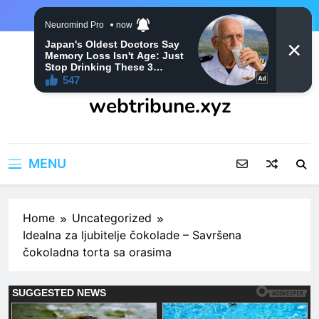
Skip
to
content
webtribune.xyz
MENU
Home
Uncategorized
Idealna za ljubitelje čokolade – Savršena
čokoladna torta sa orasima