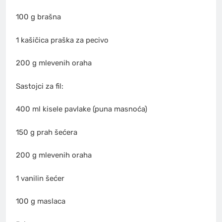
100 g brašna
1 kašičica praška za pecivo
200 g mlevenih oraha
Sastojci za fil:
400 ml kisele pavlake (puna masnoća)
150 g prah šećera
200 g mlevenih oraha
1 vanilin šećer
100 g maslaca