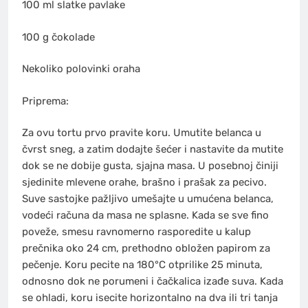
100 ml slatke pavlake
100 g čokolade
Nekoliko polovinki oraha
Priprema:
Za ovu tortu prvo pravite koru. Umutite belanca u
čvrst sneg, a zatim dodajte šećer i nastavite da mutite
dok se ne dobije gusta, sjajna masa. U posebnoj činiji
sjedinite mlevene orahe, brašno i prašak za pecivo.
Suve sastojke pažljivo umešajte u umućena belanca,
vodeći računa da masa ne splasne. Kada se sve fino
poveže, smesu ravnomerno rasporedite u kalup
prečnika oko 24 cm, prethodno obložen papirom za
pečenje. Koru pecite na 180°C otprilike 25 minuta,
odnosno dok ne porumeni i čačkalica izađe suva. Kada
se ohladi, koru isecite horizontalno na dva ili tri tanja