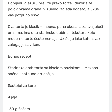
Dobijenu glazuru prelijte preko torte i dekorišite
polovinkama oraha. Vizuelno izgleda bogato, a ukus
vas potpuno osvoji.
Ova torta je klasik – moćna, puna ukusa, a zahvaljujući
orasima, ima onu starinsku dubinu i teksturu koju
moderne torte često nemaju. Uz šolju jake kafe, svaki
zalogaj je savršen.
Bonus recept:
Starinska orah torta sa kiselom pavlakom – Mekana,
sočna i potpuno drugačija
Sastojci za kore:
4 jaja
150 g šećera