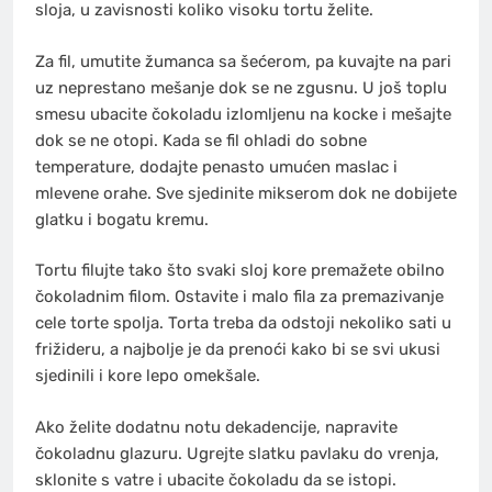
sloja, u zavisnosti koliko visoku tortu želite.
Za fil, umutite žumanca sa šećerom, pa kuvajte na pari
uz neprestano mešanje dok se ne zgusnu. U još toplu
smesu ubacite čokoladu izlomljenu na kocke i mešajte
dok se ne otopi. Kada se fil ohladi do sobne
temperature, dodajte penasto umućen maslac i
mlevene orahe. Sve sjedinite mikserom dok ne dobijete
glatku i bogatu kremu.
Tortu filujte tako što svaki sloj kore premažete obilno
čokoladnim filom. Ostavite i malo fila za premazivanje
cele torte spolja. Torta treba da odstoji nekoliko sati u
frižideru, a najbolje je da prenoći kako bi se svi ukusi
sjedinili i kore lepo omekšale.
Ako želite dodatnu notu dekadencije, napravite
čokoladnu glazuru. Ugrejte slatku pavlaku do vrenja,
sklonite s vatre i ubacite čokoladu da se istopi.