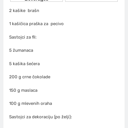
2 kašike
brašn
1 kašičica praška za
pecivo
Sastojci za fil:
5 žumanaca
5 kašika šećera
200 g crne čokolade
150 g maslaca
100 g mlevenih oraha
Sastojci za dekoraciju (po želji):