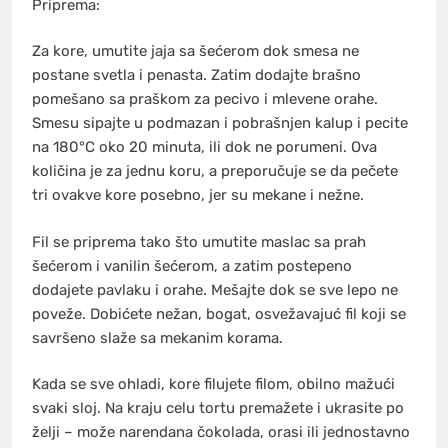
Priprema:
Za kore, umutite jaja sa šećerom dok smesa ne
postane svetla i penasta. Zatim dodajte brašno
pomešano sa praškom za pecivo i mlevene orahe.
Smesu sipajte u podmazan i pobrašnjen kalup i pecite
na 180°C oko 20 minuta, ili dok ne porumeni. Ova
količina je za jednu koru, a preporučuje se da pečete
tri ovakve kore posebno, jer su mekane i nežne.
Fil se priprema tako što umutite maslac sa prah
šećerom i vanilin šećerom, a zatim postepeno
dodajete pavlaku i orahe. Mešajte dok se sve lepo ne
poveže. Dobićete nežan, bogat, osvežavajuć fil koji se
savršeno slaže sa mekanim korama.
Kada se sve ohladi, kore filujete filom, obilno mažući
svaki sloj. Na kraju celu tortu premažete i ukrasite po
želji – može narendana čokolada, orasi ili jednostavno