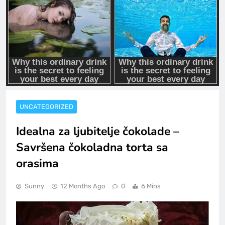
UNCATEGORIZED
Idealna za ljubitelje čokolade –
Savršena čokoladna torta sa
orasima
Sunny
12 Months Ago
0
6 Mins