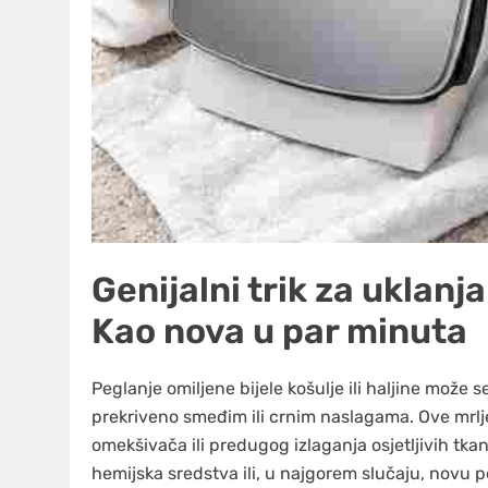
Genijalni trik za uklanj
Kao nova u par minuta
Peglanje omiljene bijele košulje ili haljine može
prekriveno smeđim ili crnim naslagama. Ove mrl
omekšivača ili predugog izlaganja osjetljivih t
hemijska sredstva ili, u najgorem slučaju, novu p