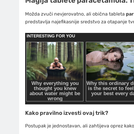
Magija tablete paracetamola: Tr
Možda zvuči nevjerovatno, ali obična tableta
par
predstavlja najefikasnije sredstvo za otapanje tv
Kako pravilno izvesti ovaj trik?
Postupak je jednostavan, ali zahtijeva oprez kako 