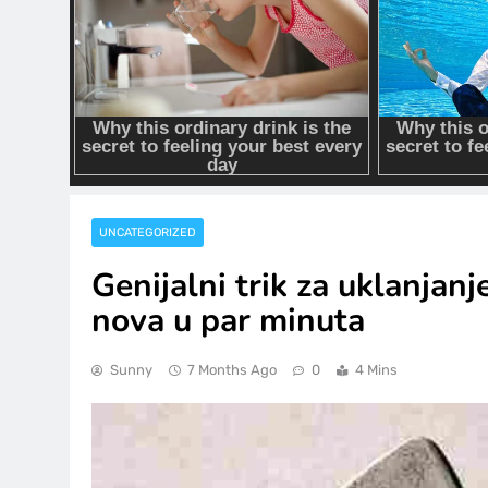
UNCATEGORIZED
Genijalni trik za uklanjan
nova u par minuta
Sunny
7 Months Ago
0
4 Mins