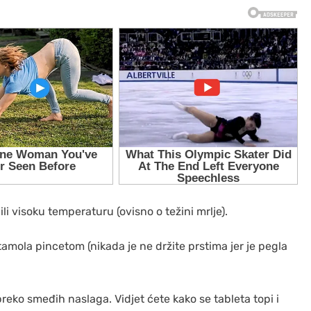
li visoku temperaturu (ovisno o težini mrlje).
mola pincetom (nikada je ne držite prstima jer je pegla
eko smeđih naslaga. Vidjet ćete kako se tableta topi i