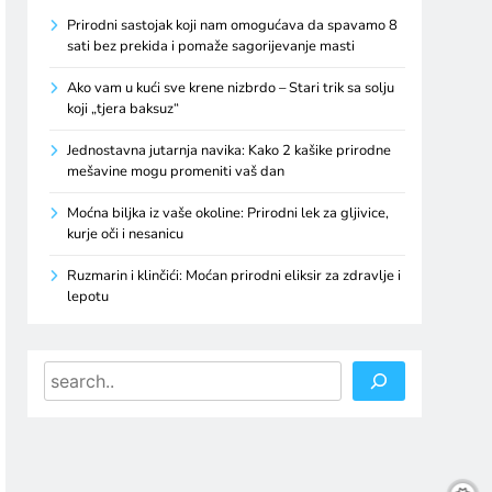
Prirodni sastojak koji nam omogućava da spavamo 8
sati bez prekida i pomaže sagorijevanje masti
Ako vam u kući sve krene nizbrdo – Stari trik sa solju
koji „tjera baksuz“
Jednostavna jutarnja navika: Kako 2 kašike prirodne
mešavine mogu promeniti vaš dan
Moćna biljka iz vaše okoline: Prirodni lek za gljivice,
kurje oči i nesanicu
Ruzmarin i klinčići: Moćan prirodni eliksir za zdravlje i
lepotu
Search