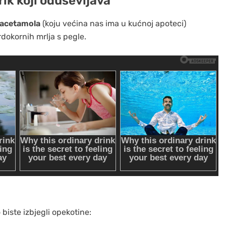
ik koji oduševljava
acetamola
(koju većina nas ima u kućnoj apoteci)
rdokornih mrlja s pegle.
biste izbjegli opekotine: