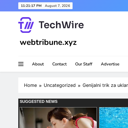
Skip
11:21:19 PM
August 7, 2026
to
content
webtribune.xyz
About
Contact
Our Staff
Advertise
Home
Uncategorized
Genijalni trik za ukl