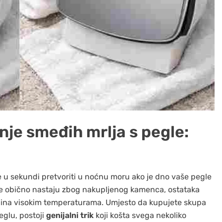
anje smeđih mrlja s pegle:
 se u sekundi pretvoriti u noćnu moru ako je dno vaše pegle
je obično nastaju zbog nakupljenog kamenca, ostataka
kanina visokim temperaturama. Umjesto da kupujete skupa
eglu, postoji
genijalni trik
koji košta svega nekoliko