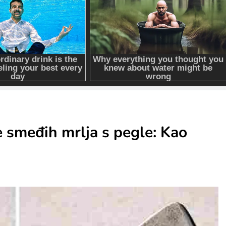
je smeđih mrlja s pegle: Kao