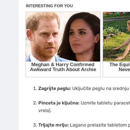
Zagrijte peglu:
Uključite peglu na srednju i
Pinceta je ključna:
Uzmite tabletu paraceta
vrela).
Trljajte mrlju:
Lagano prelazite tabletom pr