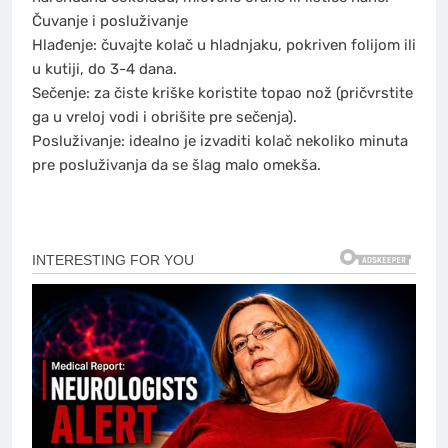
Čuvanje i posluživanje
Hlađenje: čuvajte kolač u hladnjaku, pokriven folijom ili
u kutiji, do 3-4 dana.
Sečenje: za čiste kriške koristite topao nož (pričvrstite
ga u vreloj vodi i obrišite pre sečenja).
Posluživanje: idealno je izvaditi kolač nekoliko minuta
pre posluživanja da se šlag malo omekša.