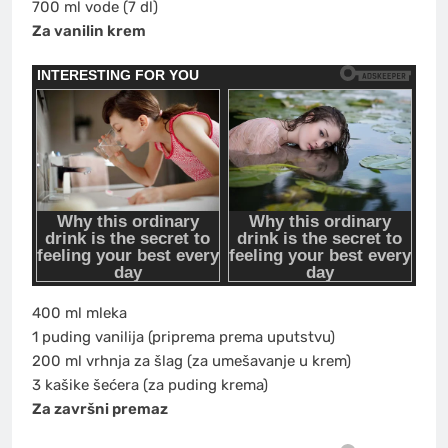
700 ml vode (7 dl)
Za vanilin krem
400 ml mleka
1 puding vanilija (priprema prema uputstvu)
200 ml vrhnja za šlag (za umešavanje u krem)
3 kašike šećera (za puding krema)
Za završni premaz