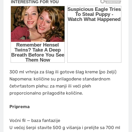
300 ml vrhnja za šlag ili gotove šlag kreme (po želji)
Napomena: količine su prilagođene standardnom
četvrtastom plehu; za manji ili veći pleh
proporcionalno prilagodite količine.
Priprema
Voćni fil — baza fantazije
U većoj šerpi stavite 500 g višanja i prelijte sa 700 ml