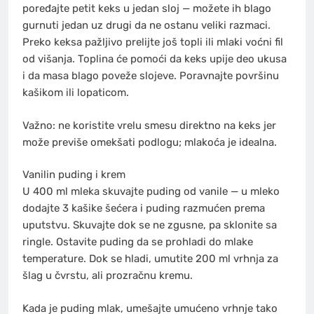
poređajte petit keks u jedan sloj — možete ih blago
gurnuti jedan uz drugi da ne ostanu veliki razmaci.
Preko keksa pažljivo prelijte još topli ili mlaki voćni fil
od višanja. Toplina će pomoći da keks upije deo ukusa
i da masa blago poveže slojeve. Poravnajte površinu
kašikom ili lopaticom.
Važno: ne koristite vrelu smesu direktno na keks jer
može previše omekšati podlogu; mlakoća je idealna.
Vanilin puding i krem
U 400 ml mleka skuvajte puding od vanile — u mleko
dodajte 3 kašike šećera i puding razmućen prema
uputstvu. Skuvajte dok se ne zgusne, pa sklonite sa
ringle. Ostavite puding da se prohladi do mlake
temperature. Dok se hladi, umutite 200 ml vrhnja za
šlag u čvrstu, ali prozračnu kremu.
Kada je puding mlak, umešajte umućeno vrhnje tako