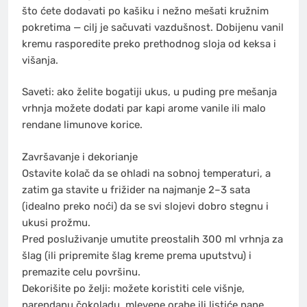
što ćete dodavati po kašiku i nežno mešati kružnim
pokretima — cilj je sačuvati vazdušnost. Dobijenu vanil
kremu rasporedite preko prethodnog sloja od keksa i
višanja.
Saveti: ako želite bogatiji ukus, u puding pre mešanja
vrhnja možete dodati par kapi arome vanile ili malo
rendane limunove korice.
Završavanje i dekorianje
Ostavite kolač da se ohladi na sobnoj temperaturi, a
zatim ga stavite u frižider na najmanje 2–3 sata
(idealno preko noći) da se svi slojevi dobro stegnu i
ukusi prožmu.
Pred posluživanje umutite preostalih 300 ml vrhnja za
šlag (ili pripremite šlag kreme prema uputstvu) i
premazite celu površinu.
Dekorišite po želji: možete koristiti cele višnje,
narendanu čokoladu, mlevene orahe ili listiće nane.