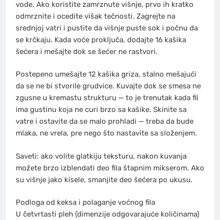
vode. Ako koristite zamrznute višnje, prvo ih kratko
odmrznite i ocedite višak tečnosti. Zagrejte na
srednjoj vatri i pustite da višnje puste sok i počnu da
se krčkaju. Kada voće proključa, dodajte 16 kašika
šećera i mešajte dok se šećer ne rastvori.
Postepeno umešajte 12 kašika griza, stalno mešajući
da se ne bi stvorile grudvice. Kuvajte dok se smesa ne
zgusne u kremastu strukturu — to je trenutak kada fil
ima gustinu koja ne curi brzo sa kašike. Skinite sa
vatre i ostavite da se malo prohladi — treba da bude
mlaka, ne vrela, pre nego što nastavite sa složenjem.
Saveti: ako volite glatkiju teksturu, nakon kuvanja
možete brzo izblendati deo fila štapnim mikserom. Ako
su višnje jako kisele, smanjite deo šećera po ukusu.
Podloga od keksa i polaganje voćnog fila
U četvrtasti pleh (dimenzije odgovarajuće količinama)