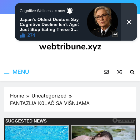
Skip
to
content
webtribune.xyz
MENU
Home
Uncategorized
FANTAZIJA K0LAČ SA VIŠNJAMA