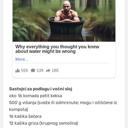
Sastojci za podlogu i voćni sloj
oko 16 komada petit keksa
500 g višanja (sveže ili odmrznute; mogu i očišćene iz
kompota)
16 kašika šećera
12 kašika griza (krupnog semolina)