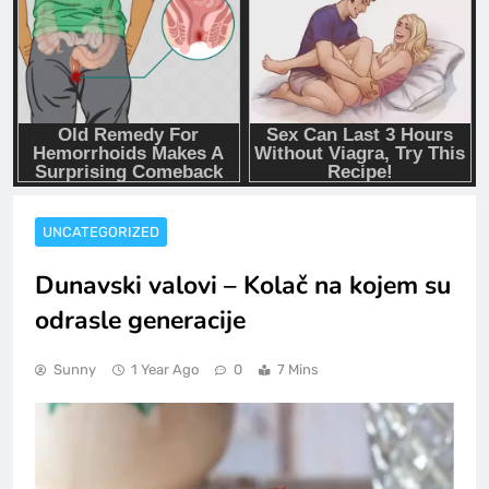
UNCATEGORIZED
Dunavski valovi – Kolač na kojem su
odrasle generacije
Sunny
1 Year Ago
0
7 Mins