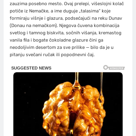
zauzima posebno mesto. Ovaj prelepi, višeslojni kolač
potiče iz Nemačke, a ime duguje „talasima“ koje
formiraju višnje i glazura, podsećajući na reku Dunav
(Donau na nemačkom). Njegova čuvena kombinacija
svetlog i tamnog biskvita, sočnih višanja, kremastog
vanila fila i bogate čokoladne glazure čini ga
neodoljivim desertom za sve prilike — bilo da je u
pitanju svečani ručak ili popodnevni čaj.