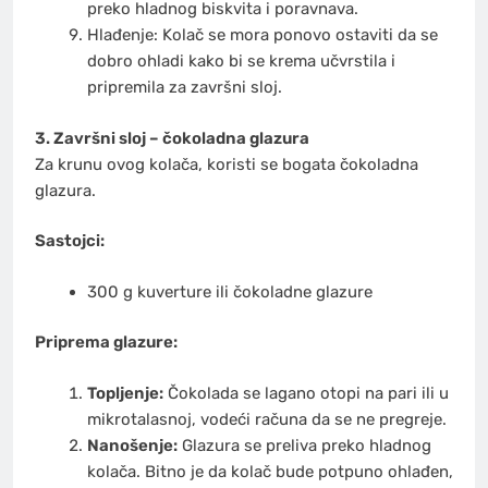
preko hladnog biskvita i poravnava.
Hlađenje: Kolač se mora ponovo ostaviti da se
dobro ohladi kako bi se krema učvrstila i
pripremila za završni sloj.
3. Završni sloj – čokoladna glazura
Za krunu ovog kolača, koristi se bogata čokoladna
glazura.
Sastojci:
300 g kuverture ili čokoladne glazure
Priprema glazure:
Topljenje:
Čokolada se lagano otopi na pari ili u
mikrotalasnoj, vodeći računa da se ne pregreje.
Nanošenje:
Glazura se preliva preko hladnog
kolača. Bitno je da kolač bude potpuno ohlađen,