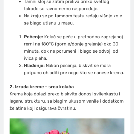
Tamni sloj se zatim preliva preko svetlog i
takođe se ravnomerno raspoređuje.
Na kraju se po tamnom testu ređaju višnje koje
se blago utisnu u masu.
Pečenje:
Kolač se peče u prethodno zagrejanoj
rerni na 180°C (gornje/donje grejanje) oko 30
minuta, dok ne porumeni i blago se odvoji od
ivica pleha.
Hlađenje:
Nakon pečenja, biskvit se mora
potpuno ohladiti pre nego što se nanese krema.
2. Izrada kreme – srca kolača
Krema koja dolazi preko biskvita donosi svilenkastu i
laganu strukturu, sa blagim ukusom vanile i dodatkom
želatine koji osigurava čvrstinu.