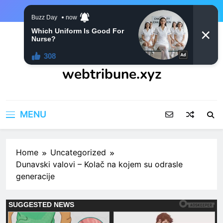
Skip
to
content
webtribune.xyz
MENU
Home
Uncategorized
Dunavski valovi – Kolač na kojem su odrasle
generacije