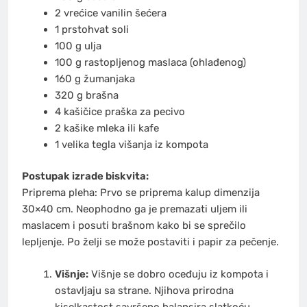
2 vrećice vanilin šećera
1 prstohvat soli
100 g ulja
100 g rastopljenog maslaca (ohlađenog)
160 g žumanjaka
320 g brašna
4 kašičice praška za pecivo
2 kašike mleka ili kafe
1 velika tegla višanja iz kompota
Postupak izrade biskvita:
Priprema pleha: Prvo se priprema kalup dimenzija
30×40 cm. Neophodno ga je premazati uljem ili
maslacem i posuti brašnom kako bi se sprečilo
lepljenje. Po želji se može postaviti i papir za pečenje.
Višnje:
Višnje se dobro oceđuju iz kompota i
ostavljaju sa strane. Njihova prirodna
kiselkastost savršeno balansira slatkoću