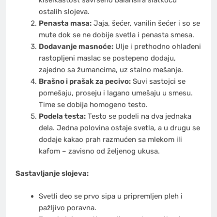
ostalih slojeva.
Penasta masa:
Jaja, šećer, vanilin šećer i so se
mute dok se ne dobije svetla i penasta smesa.
Dodavanje masnoće:
Ulje i prethodno ohlađeni
rastopljeni maslac se postepeno dodaju,
zajedno sa žumancima, uz stalno mešanje.
Brašno i prašak za pecivo:
Suvi sastojci se
pomešaju, proseju i lagano umešaju u smesu.
Time se dobija homogeno testo.
Podela testa:
Testo se podeli na dva jednaka
dela. Jedna polovina ostaje svetla, a u drugu se
dodaje kakao prah razmućen sa mlekom ili
kafom – zavisno od željenog ukusa.
Sastavljanje slojeva:
Svetli deo se prvo sipa u pripremljen pleh i
pažljivo poravna.