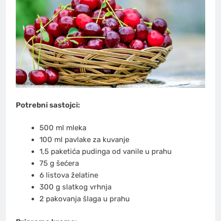
Potrebni sastojci:
500 ml mleka
100 ml pavlake za kuvanje
1,5 paketića pudinga od vanile u prahu
75 g šećera
6 listova želatine
300 g slatkog vrhnja
2 pakovanja šlaga u prahu