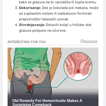
kako se glazura ne bi razvlačila ili topila kremu.
Dekorisanje:
Dok je čokolada još mekana, može
se zupčastim nožem ili čačkalicom formirati
prepoznatljiv talasasti uzorak.
Stvrdnjavanje:
Ostaviti kolač u frižider dok
glazura potpuno ne očvrsne.