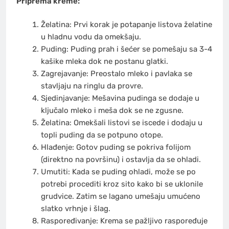
Priprema kreme:
Želatina: Prvi korak je potapanje listova želatine
u hladnu vodu da omekšaju.
Puding: Puding prah i šećer se pomešaju sa 3-4
kašike mleka dok ne postanu glatki.
Zagrejavanje: Preostalo mleko i pavlaka se
stavljaju na ringlu da provre.
Sjedinjavanje: Mešavina pudinga se dodaje u
ključalo mleko i meša dok se ne zgusne.
Želatina: Omekšali listovi se iscede i dodaju u
topli puding da se potpuno otope.
Hlađenje: Gotov puding se pokriva folijom
(direktno na površinu) i ostavlja da se ohladi.
Umutiti: Kada se puding ohladi, može se po
potrebi procediti kroz sito kako bi se uklonile
grudvice. Zatim se lagano umešaju umućeno
slatko vrhnje i šlag.
Raspoređivanje: Krema se pažljivo raspoređuje