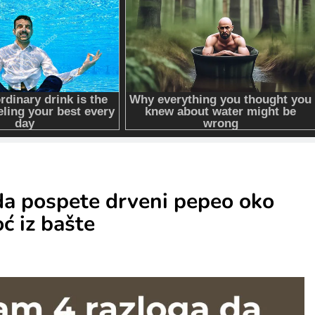
a pospete drveni pepeo oko
ć iz bašte