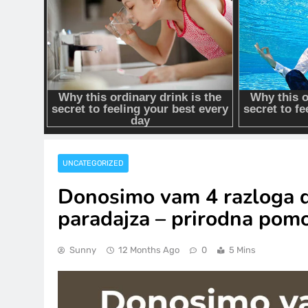
UNCATEGORIZED
Donosimo vam 4 razloga d
paradajza – prirodna pomo
Sunny
12 Months Ago
0
5 Mins