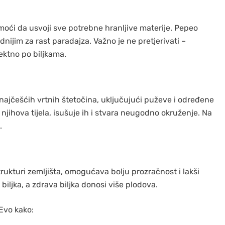
 moći da usvoji sve potrebne hranljive materije. Pepeo
dnijim za rast paradajza. Važno je ne pretjerivati –
rektno po biljkama.
ajčešćih vrtnih štetočina, uključujući puževe i određene
 njihova tijela, isušuje ih i stvara neugodno okruženje. Na
.
rukturi zemljišta, omogućava bolju prozračnost i lakši
biljka, a zdrava biljka donosi više plodova.
 Evo kako: