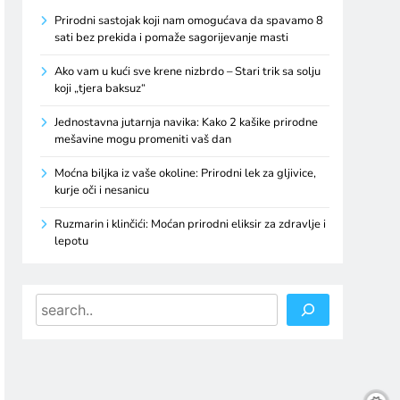
Prirodni sastojak koji nam omogućava da spavamo 8
sati bez prekida i pomaže sagorijevanje masti
Ako vam u kući sve krene nizbrdo – Stari trik sa solju
koji „tjera baksuz“
Jednostavna jutarnja navika: Kako 2 kašike prirodne
mešavine mogu promeniti vaš dan
Moćna biljka iz vaše okoline: Prirodni lek za gljivice,
kurje oči i nesanicu
Ruzmarin i klinčići: Moćan prirodni eliksir za zdravlje i
lepotu
Search