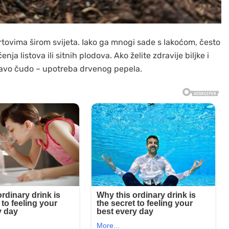
vrtovima širom svijeta. Iako ga mnogi sade s lakoćom, često
a listova ili sitnih plodova. Ako želite zdravije biljke i
i pravo čudo – upotreba drvenog pepela.