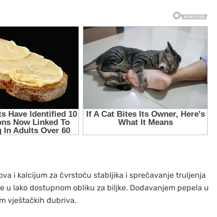
va i kalcijum za čvrstoću stabljika i sprečavanje truljenja
e u lako dostupnom obliku za biljke. Dodavanjem pepela u
m vještačkih đubriva.