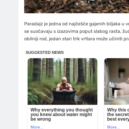
Paradajz je jedna od najčešće gajenih biljaka u 
se suočavaju s izazovima poput slabog rasta, žućenj
obilniji rod, jedan stari trik vrtlara može učinit