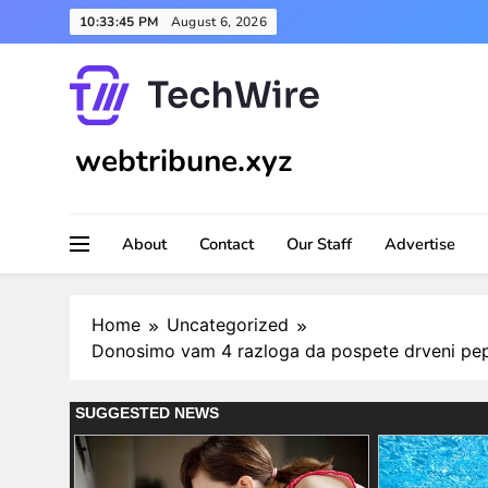
Skip
10:33:47 PM
August 6, 2026
to
content
webtribune.xyz
About
Contact
Our Staff
Advertise
Home
Uncategorized
Donosimo vam 4 razloga da pospete drveni pep