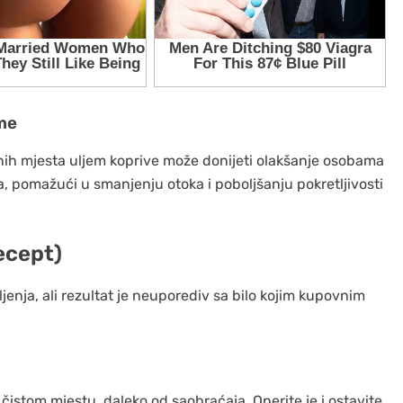
me
nih mjesta uljem koprive može donijeti olakšanje osobama
iva, pomažući u smanjenju otoka i poboljšanju pokretljivosti
ecept)
jenja, ali rezultat je neuporediv sa bilo kojim kupovnim
čistom mjestu, daleko od saobraćaja. Operite je i ostavite