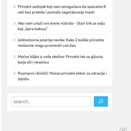
Prirodni sastojak koji nam omogućava da spavamo 8
sati bez prekida i pomaže sagorijevanje masti
Ako vam u kući sve krene nizbrdo – Stari trik sa solju
koji „tjera baksuz“
Jednostavna jutarnja navika: Kako 2 kašike prirodne
mešavine mogu promeniti vaš dan
Moćna biljka iz vaše okoline: Prirodni lek za gljivice,
kurje oči i nesanicu
Ruzmarin i klinčići: Moćan prirodni eliksir za zdravlje i
lepotu
Search