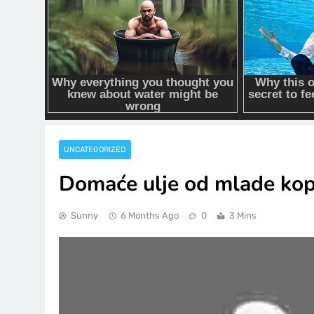
UNCATEGORIZED
Domaće ulje od mlade kopri
Sunny
6 Months Ago
0
3 Mins