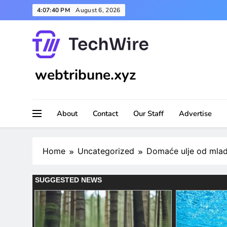
Skip
4:07:42 PM
August 6, 2026
to
content
webtribune.xyz
About
Contact
Our Staff
Advertise
Home
Uncategorized
Domaće ulje od mlade 