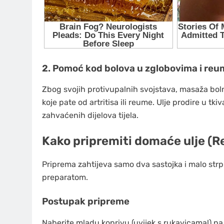
2. Pomoć kod bolova u zglobovima i reu
Zbog svojih protivupalnih svojstava, masaža bol
koje pate od artritisa ili reume. Ulje prodire u tk
zahvaćenih dijelova tijela.
Kako pripremiti domaće ulje (R
Priprema zahtijeva samo dva sastojka i malo strpl
preparatom.
Postupak pripreme
Naberite mladu koprivu (uvijek s rukavicama!) na 