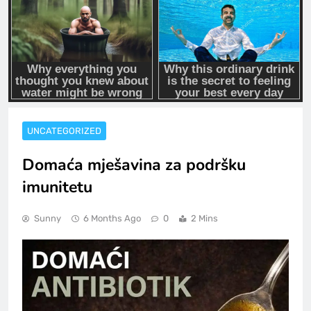
UNCATEGORIZED
Domaća mješavina za podršku
imunitetu
Sunny
6 Months Ago
0
2 Mins