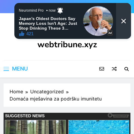
Skip
to
content
webtribune.xyz
MENU
Home
Uncategorized
Domaća mješavina za podršku imunitetu