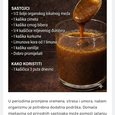
U periodima promjene vremena, stresa i umora, našem
organizmu je potrebna dodatna podrška. Domaća
mješavina od prirodnih sastojaka može pomoći jačanju