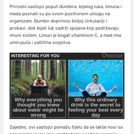
Prirodni sastojci poput đumbira, bijelog luka, limuna i
meda poznati su po svom pozitivnom uticaju na
organizam. Đumbir doprinosi boljoj cirkulaciji i
probavi, dok bijeli luk sadrži spojeve koji podržavaju
imuni sistem. Limun je bogat vitaminom C, a med ima
umirujuća i zaštitna svojstva.
Zajedno, ovi sastojci pomažu tijelu da se lakše nosi sa