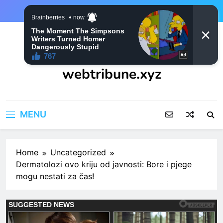
Skip
to
content
webtribune.xyz
MENU
Home
Uncategorized
Dermatolozi ovo kriju od javnosti: Bore i pjege
mogu nestati za čas!