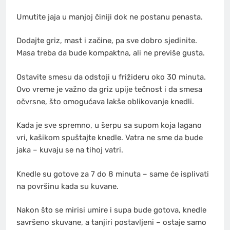
Umutite jaja u manjoj činiji dok ne postanu penasta.
Dodajte griz, mast i začine, pa sve dobro sjedinite.
Masa treba da bude kompaktna, ali ne previše gusta.
Ostavite smesu da odstoji u frižideru oko 30 minuta.
Ovo vreme je važno da griz upije tečnost i da smesa
očvrsne, što omogućava lakše oblikovanje knedli.
Kada je sve spremno, u šerpu sa supom koja lagano
vri, kašikom spuštajte knedle. Vatra ne sme da bude
jaka – kuvaju se na tihoj vatri.
Knedle su gotove za 7 do 8 minuta – same će isplivati
na površinu kada su kuvane.
Nakon što se mirisi umire i supa bude gotova, knedle
savršeno skuvane, a tanjiri postavljeni – ostaje samo