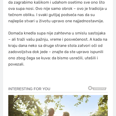
da zagrabimo kašikom i udahom osetimo sve ono što
ova supa nosi. Ovo nije samo obrok – ovo je tradicija u
tečnom obliku. I svaki gutljaj podseća nas da su
najlepše stvari u životu upravo one najjednostavnije.
Domaća knedla supa nije zahtevna u smislu sastojaka
– ali traži vašu pažnju, vreme i posvećenost. A kada na
kraju dana neko sa druge strane stola zatvori oči od
zadovoljstva dok jede – znajte da ste upravo ispunili
ono zbog čega se kuva: da bismo usrećili, utešili i
povezali.