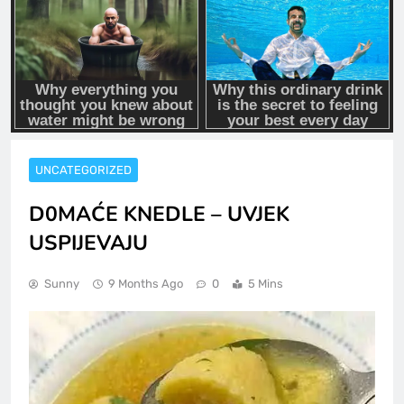
UNCATEGORIZED
D0MAĆE KNEDLE – UVJEK
USPIJEVAJU
Sunny
9 Months Ago
0
5 Mins