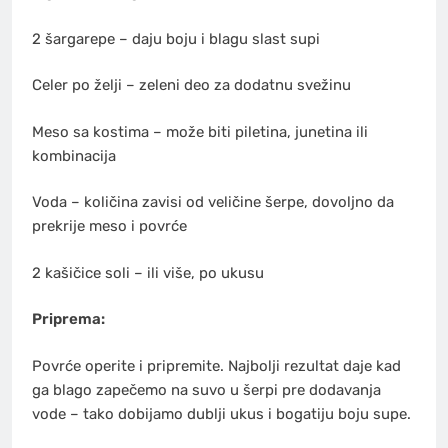
2 šargarepe – daju boju i blagu slast supi
Celer po želji – zeleni deo za dodatnu svežinu
Meso sa kostima – može biti piletina, junetina ili
kombinacija
Voda – količina zavisi od veličine šerpe, dovoljno da
prekrije meso i povrće
2 kašičice soli – ili više, po ukusu
Priprema:
Povrće operite i pripremite. Najbolji rezultat daje kad
ga blago zapečemo na suvo u šerpi pre dodavanja
vode – tako dobijamo dublji ukus i bogatiju boju supe.