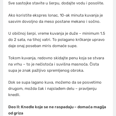
Sve sastojke stavite u šerpu, dodajte vodu i posolite.
Ako koristite ekspres lonac, 10-ak minuta kuvanja je
sasvim dovoljno da meso postane mekano i sočno.
U običnoj šerpi, vreme kuvanja je duže – minimum 1.5
do 2 sata, na tihoj vatri. To polagano krčkanje upravo
daje onaj poseban miris domaće supe.
Tokom kuvanja, redovno skidajte penu koja se stvara
na vrhu – to je nečistoća i suvišna masnoća. Čista
supa je znak pažljivo spremljenog obroka.
Dok se supa lagano kuva, možemo da se posvetimo
drugom, možda čak i najslađem delu – pravljenju
knedli.
Deo II: Knedle koje se ne raspadaju – domaća magija
od griza