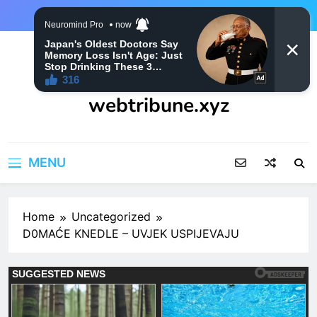
Skip
to
content
webtribune.xyz
MENU
Home
Uncategorized
D0MAĆE KNEDLE – UVJEK USPIJEVAJU