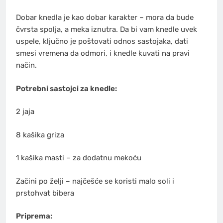
Dobar knedla je kao dobar karakter – mora da bude
čvrsta spolja, a meka iznutra. Da bi vam knedle uvek
uspele, ključno je poštovati odnos sastojaka, dati
smesi vremena da odmori, i knedle kuvati na pravi
način.
Potrebni sastojci za knedle:
2 jaja
8 kašika griza
1 kašika masti – za dodatnu mekoću
Začini po želji – najčešće se koristi malo soli i
prstohvat bibera
Priprema: