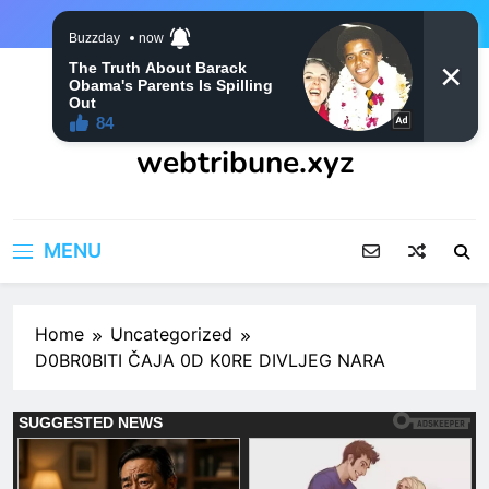
Skip
to
content
webtribune.xyz
MENU
Home
Uncategorized
D0BR0BITI ČAJA 0D K0RE DIVLJEG NARA