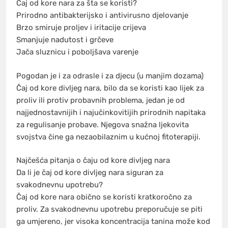
Čaj od kore nara za šta se koristi?
Prirodno antibakterijsko i antivirusno djelovanje
Brzo smiruje proljev i iritacije crijeva
Smanjuje nadutost i grčeve
Jača sluznicu i poboljšava varenje
Pogodan je i za odrasle i za djecu (u manjim dozama)
Čaj od kore divljeg nara, bilo da se koristi kao lijek za
proliv ili protiv probavnih problema, jedan je od
najjednostavnijih i najučinkovitijih prirodnih napitaka
za regulisanje probave. Njegova snažna ljekovita
svojstva čine ga nezaobilaznim u kućnoj fitoterapiji.
Najčešća pitanja o čaju od kore divljeg nara
Da li je čaj od kore divljeg nara siguran za
svakodnevnu upotrebu?
Čaj od kore nara obično se koristi kratkoročno za
proliv. Za svakodnevnu upotrebu preporučuje se piti
ga umjereno, jer visoka koncentracija tanina može kod