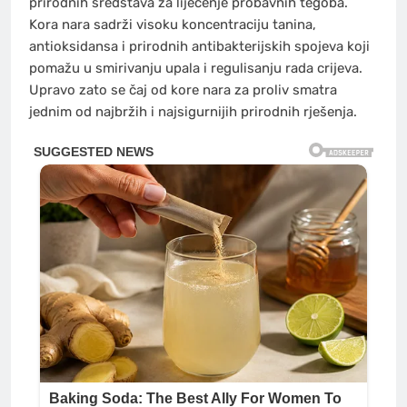
prirodnih sredstava za liječenje probavnih tegoba.
Kora nara sadrži visoku koncentraciju tanina,
antioksidansa i prirodnih antibakterijskih spojeva koji
pomažu u smirivanju upala i regulisanju rada crijeva.
Upravo zato se čaj od kore nara za proliv smatra
jednim od najbržih i najsigurnijih prirodnih rješenja.