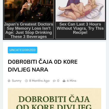
UNCATEGORIZED
D0BR0BITI ČAJA 0D K0RE
DIVLJEG NARA
Sunny
8 Months Ago
0
6 Mins