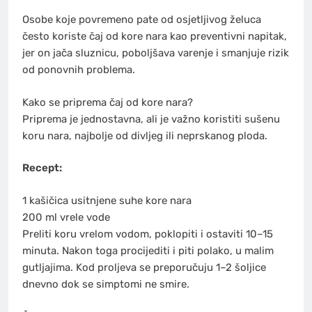
Osobe koje povremeno pate od osjetljivog želuca
često koriste čaj od kore nara kao preventivni napitak,
jer on jača sluznicu, poboljšava varenje i smanjuje rizik
od ponovnih problema.
Kako se priprema čaj od kore nara?
Priprema je jednostavna, ali je važno koristiti sušenu
koru nara, najbolje od divljeg ili neprskanog ploda.
Recept:
1 kašičica usitnjene suhe kore nara
200 ml vrele vode
Preliti koru vrelom vodom, poklopiti i ostaviti 10–15
minuta. Nakon toga procijediti i piti polako, u malim
gutljajima. Kod proljeva se preporučuju 1–2 šoljice
dnevno dok se simptomi ne smire.