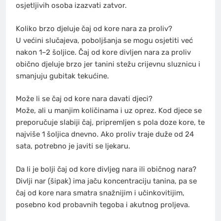
osjetljivih osoba izazvati zatvor.
Koliko brzo djeluje čaj od kore nara za proliv?
U većini slučajeva, poboljšanja se mogu osjetiti već
nakon 1–2 šoljice. Čaj od kore divljen nara za proliv
obično djeluje brzo jer tanini stežu crijevnu sluznicu i
smanjuju gubitak tekućine.
Može li se čaj od kore nara davati djeci?
Može, ali u manjim količinama i uz oprez. Kod djece se
preporučuje slabiji čaj, pripremljen s pola doze kore, te
najviše 1 šoljica dnevno. Ako proliv traje duže od 24
sata, potrebno je javiti se ljekaru.
Da li je bolji čaj od kore divljeg nara ili običnog nara?
Divlji nar (šipak) ima jaču koncentraciju tanina, pa se
čaj od kore nara smatra snažnijim i učinkovitijim,
posebno kod probavnih tegoba i akutnog proljeva.