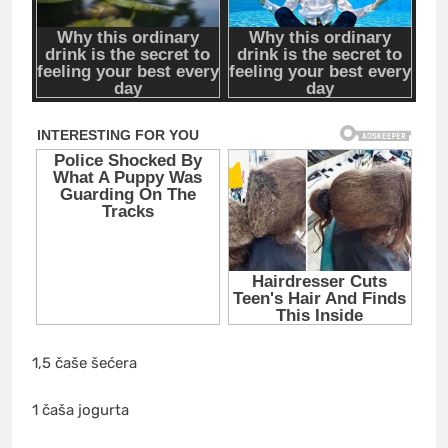
1,5 čaše šećera
1 čaša jogurta