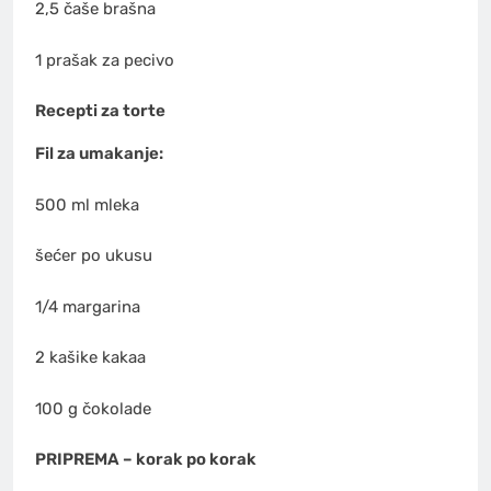
2,5 čaše brašna
1 prašak za pecivo
Recepti za torte
Fil za umakanje:
500 ml mleka
šećer po ukusu
1/4 margarina
2 kašike kakaa
100 g čokolade
PRIPREMA – korak po korak