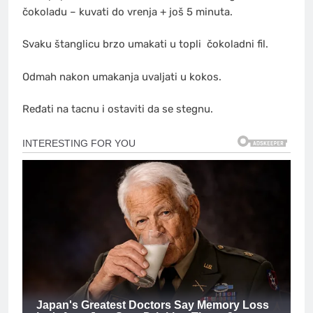
čokoladu – kuvati do vrenja + još 5 minuta.
Svaku štanglicu brzo umakati u topli
čokoladni
fil.
Odmah nakon umakanja uvaljati u kokos.
Ređati na tacnu i ostaviti da se stegnu.