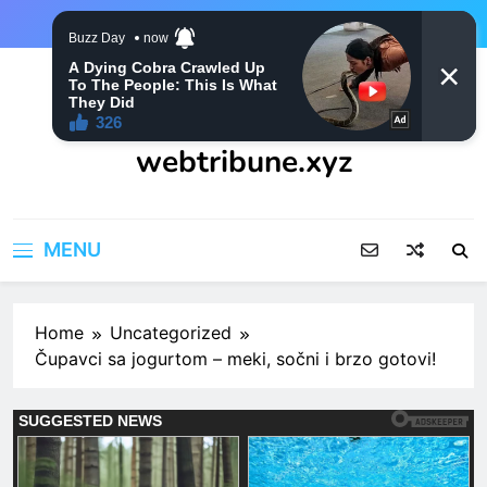
Skip
to
content
webtribune.xyz
MENU
Home
Uncategorized
Čupavci sa jogurtom – meki, sočni i brzo gotovi!