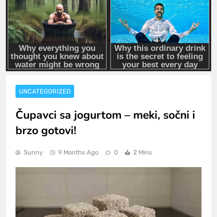
UNCATEGORIZED
Čupavci sa jogurtom – meki, sočni i
brzo gotovi!
Sunny
9 Months Ago
0
2 Mins