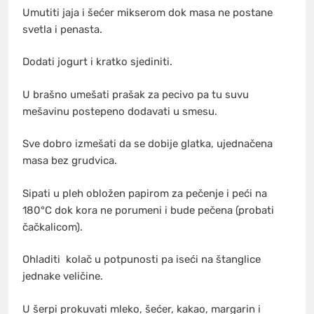
Umutiti jaja i šećer mikserom dok masa ne postane
svetla i penasta.
Dodati jogurt i kratko sjediniti.
U brašno umešati prašak za pecivo pa tu suvu
mešavinu postepeno dodavati u smesu.
Sve dobro izmešati da se dobije glatka, ujednačena
masa bez grudvica.
Sipati u pleh obložen papirom za pečenje i peći na
180°C dok kora ne porumeni i bude pečena (probati
čačkalicom).
Ohladiti
kolač
u potpunosti pa iseći na štanglice
jednake veličine.
U šerpi prokuvati mleko, šećer, kakao, margarin i